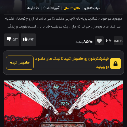
درام، فانتزی
|
بالای 13 سال
|
آمریکا
(
2019
)
|
60 دقیقه
درمورد موجودی فناناپذیر به نام «چارلی منکس» می باشد که از روح کودکان تغذیه
می کند اما با ورود زن جوانی که دارای یک موهبت خدادادی است، هویت و زندگی
اش در معرض خطر قرار می گیرد.
153
892
6.6
85%
رضایت
فیلترشکن‌تون رو خاموش کنید تا لینک‌های دانلود
خاموش کردم
رو ببینید