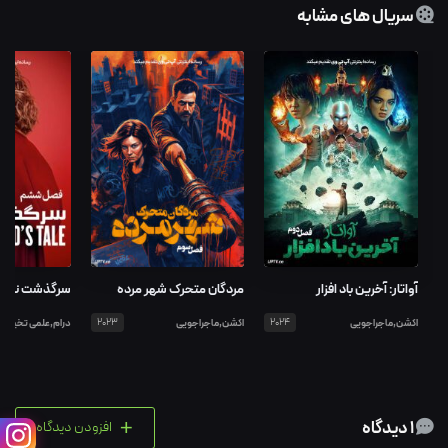
سریال های مشابه
آواتار: آخرین باد افزار
مردگان متحرک شهر مرده
سرگذشت ندیم
اکشن,ماجراجویی
2024
اکشن,ماجراجویی
2023
درام,علمی تخیلی
+
1 دیدگاه
افزودن دیدگاه