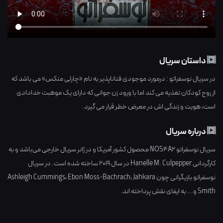
داستان سریال
در سریال نوسفراتو : درمورد موجودی فناناپذیر به نام «چارلی منکس» می باشد که
از روح کودکان تغذیه می کند اما با ورود زن جوانی که دارای یک موهبت خدادادی
است، هویت و زندگی اش در معرض خطر قرار می گیرد.
درباره سریال
سریال نوسفراتو NOS4A2 محصول کشور
آمریکا
و در ژانر
سریال خارجی
می‌باشد و به
کارگردانی
Hanelle M. Culpepper
در سال
2019
ساخته شده است. در سریال
نوسفراتو بازیگرانی چون
Jahkara
،
Ebon Moss-Bachrach
،
Ashleigh Cummings
Smith
و... به ایفای نقش پرداخته اند.