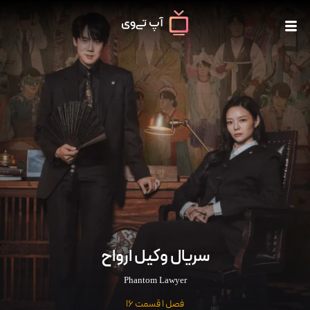
سریال وکیل ارواح
Phantom Lawyer
فصل 1 قسمت 16