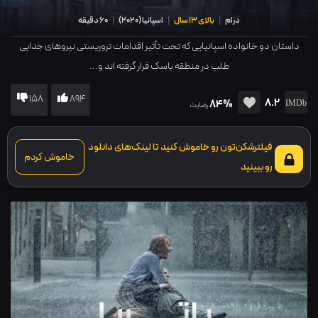
درام
|
بالای 13 سال
|
اسپانیا
(
2020
)
|
60 دقیقه
داستان دو خانواده اسپانیایی که تحت تأثیر اقدامات تروریستی نیروهای جدایی
طلب در منطقه باسک قرار گرفته اند و...
158
894
8.2
84%
رضایت
فیلترشکن‌تون رو خاموش کنید تا لینک‌های دانلود
خاموش کردم
رو ببینید