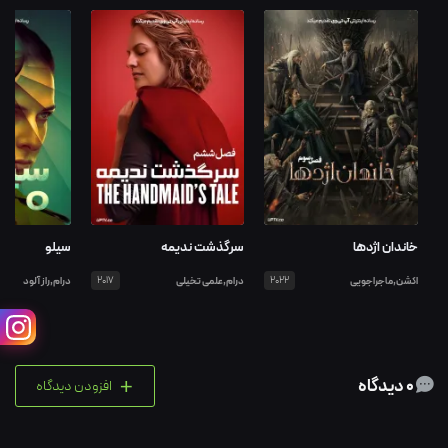
خاندان اژدها
سرگذشت ندیمه
سیلو
اکشن,ماجراجویی
2022
درام,علمی تخیلی
2017
درام,راز آلود
+
0 دیدگاه
افزودن دیدگاه