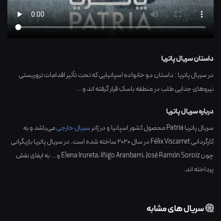
داستان سریال پاتریا
در سریال پاتریا : داستان دو خانواده اسپانیایی که تحت تأثیر اقدامات تروریستی
نیروهای جدایی طلب در منطقه باسک قرار گرفته اند و...
درباره سریال پاتریا
سریال پاتریا Patria محصول کشور
اسپانیا
و در ژانر
سریال خارجی
می‌باشد و به
کارگردانی
Félix Viscarret
در سال
2020
ساخته شده است. در سریال پاتریا بازیگرانی
چون
José Ramón Soroiz
،
Iñigo Aranbarri
،
Elena Irureta
و... به ایفای نقش
پرداخته اند.
سریال های مشابه