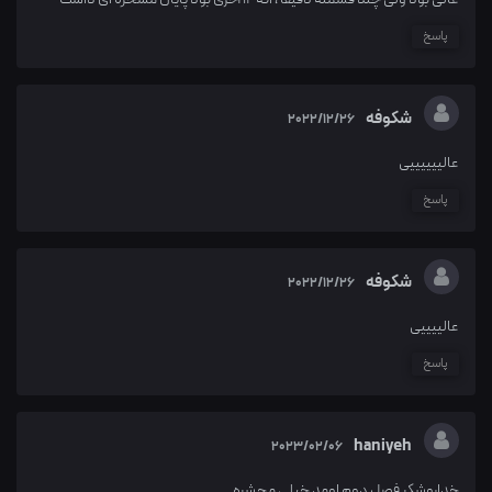
پاسخ
شکوفه
2022/12/26
عالییییییی
پاسخ
شکوفه
2022/12/26
عالییییی
پاسخ
haniyeh
2023/02/06
خداروشکر فصل دوم اومد خیلی محشره