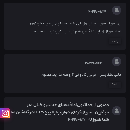
2022/09/13
این سریال سریال جالب وزیبایی هست ممنون از سایت خوبتون
لطفا سریال زیبایی کانگام رو هم در سایت قرار بدید …ممنونم
پاسخ
...
2022/09/14
عالی لطفا پسران فراتر از گل و کی ۲ رو هم بذارید.ممنون
پاسخ
ممنون از زحماتتون اما قسمتای جدید رو خیلی دیر
میذارین...سریال کره ای حوا رو بقیه پیج ها تا اخر گذاشتن اما
شما هنوز نه
2022/09/17