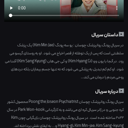
داستان سریال
در سریال پونگ روانپزشک چوسان : یو سه پونگ (Kim Min Jae) یک پزشک
سلطنتی است که پس از یک توطئه از قصر اخراج می شود. او به روستای گیسو می
رود. در آنجا با یون وو (Kim Hyang Gi) و کی جی هان (Kim Sang Kyung) آشنا می
شود. او کم کم تبدیل به پزشکی می شود که نه تنها جسم بیماران بلکه دردهای
روحی مردم را درمان می کند…
درباره سریال
سریال پونگ روانپزشک چوسان Poong the Joseon Psychiatrist محصول کشور
کره جنوبی
و در ژانر
سریال کره ای
می‌باشد و به کارگردانی
Park Won-kook
در سال
2022
ساخته شده است. در سریال پونگ روانپزشک چوسان بازیگرانی چون
Kim
Kim Sang-kyung
،
Kim Min-jae
،
Hyang-gi
و... به ایفای نقش پرداخته اند.