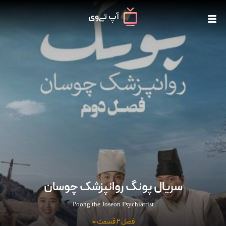
سریال پونگ روانپزشک چوسان
Poong the Joseon Psychiatrist
فصل 2 قسمت 10