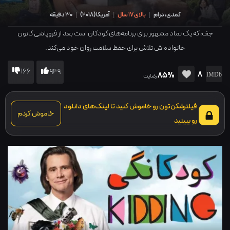
کمدی، درام
|
بالای 17 سال
|
آمریکا
(
2018
)
|
30 دقیقه
جف، که یک نماد مشهور برای برنامه‌های کودکان است بعد از فروپاشی کانون
خانواده‌اش تلاش برای حفظ سلامت روان خود می‌کند.
166
949
8
85%
رضایت
فیلترشکن‌تون رو خاموش کنید تا لینک‌های دانلود
خاموش کردم
رو ببینید