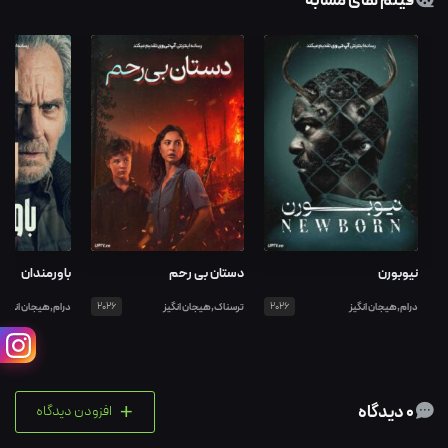
فیلم های مشابه
نیوبورن
دستان بی رحم
باورمندان
درام,هیجان انگیز
2026
ترسناک,هیجان انگیز
2026
درام,هیجان انگیز
+
0 دیدگاه
افزودن دیدگاه