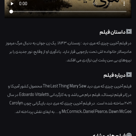
داستان فیلم
در فیلم آخرین چیزی که مری دید : زمستان، 1843. یک زن جوان به دنبال مرگ مرموز
مادرسالار خانواده اش تحت بازجویی قرار دارد. یادآوری او از وقایع، نور جدیدی را بر
نیروهای بی سن پشت این تراژدی می افکند.
درباره فیلم
فیلم آخرین چیزی که مری دید The Last Thing Mary Saw محصول کشور
آمریکا
و
در ژانر
فیلم ترسناک
,
فیلم درام
می‌باشد و به کارگردانی
Edoardo Vitaletti
در سال
2021
ساخته شده است. در فیلم آخرین چیزی که مری دید بازیگرانی چون
Carolyn
Dawn McGee
،
Daniel Pearce
،
McCormick
و... به ایفای نقش پرداخته اند.