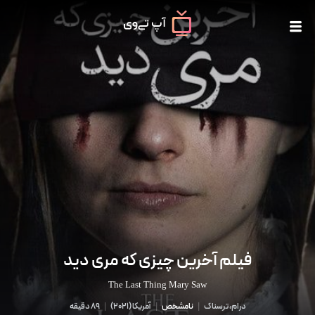
فیلم آخرین چیزی که مری دید
The Last Thing Mary Saw
درام، ترسناک
|
نامشخص
|
آمریکا
(
2021
)
|
89 دقیقه