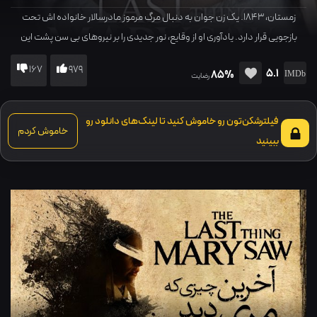
زمستان، 1843. یک زن جوان به دنبال مرگ مرموز مادرسالار خانواده اش تحت
بازجویی قرار دارد. یادآوری او از وقایع، نور جدیدی را بر نیروهای بی سن پشت این
تراژدی می افکند.
167
979
5.1
85%
رضایت
فیلترشکن‌تون رو خاموش کنید تا لینک‌های دانلود رو
خاموش کردم
ببینید