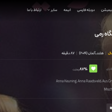
نیمیشن
دوبله فارسی
انیمه
سایر
ارتباط با ما
گاه رمی
|
هلند,آلمان
(
2019
)
|
87 دقیقه
87%
رضایت
Anna Keuning
،
Anna Raadsveld
،
Aus G
Misc