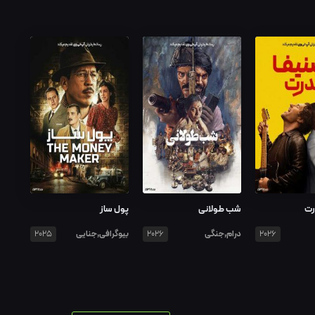
رت
شب طولانی
پول ساز
درام,جنگی
بیوگرافی,جنایی
2025
2026
2026