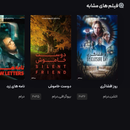
فیلم های مشابه
روز افشاگری
دوست خاموش
نامه های زرد
اکشن,درام
بیوگرافی,درام
درام
2025
2026