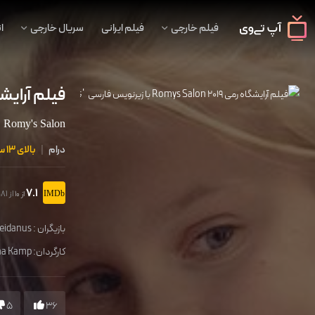
فیلم خارجی
فیلم ایرانی
سریال خارجی
ا
فیلم آرایش
';
Romy's Salon
درام
|
بالای 13 سال
7.1
از 581 رای
از 10
بازیگران :
reidanus
کارگردان:
ha Kamp
5
36