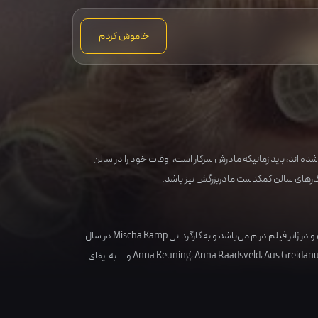
خاموش کردم
 شده اند، باید زمانیکه مادرش سرکار است، اوقات خود را در سالن
 کارهای سالن کمکدست مادربزرگش نیز باشد.
و در ژانر
فیلم درام
می‌باشد و به کارگردانی
Mischa Kamp
در سال
Aus Greidan
،
Anna Raadsveld
،
Anna Keuning
و... به ایفای