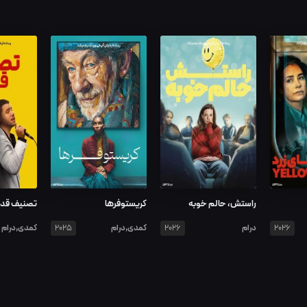
راستش، حالم خوبه
کریستوفرها
تصنیف قد
درام
کمدی,درام
کمدی,درام
2025
2026
2026