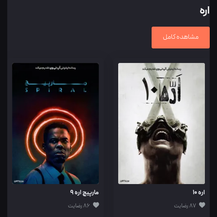
اره
مشاهده کامل
اره 10
مارپیچ اره 9
87 رضایت
86 رضایت