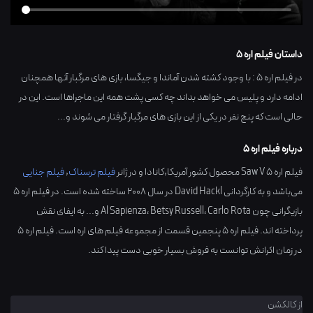
داستان فیلم اره 5
در فیلم اره 5 : با وجود کشته شدن آماندا و جیگسا، بازی های مرگبار آنها همچنان
ادامه دارد و پلیس می خواهد بداند چه کسی پشت همه این ماجراها است. این در
حالی است که پنج نفر در یکی از این بازی های مرگبار گرفتار می شوند و...
درباره فیلم اره 5
فیلم اره 5 Saw V محصول کشور
آمریکا,کانادا
و در ژانر
فیلم ترسناک
,
فیلم جنایی
می‌باشد و به کارگردانی
David Hackl
در سال
2008
ساخته شده است. در فیلم اره 5
بازیگرانی چون
Carlo Rota
،
Betsy Russell
،
Al Sapienza
و... به ایفای نقش
پرداخته اند. فیلم اره ۵ پنجمین قسمت از مجموعه فیلم های اره است. فیلم اره ۵
در زمان اکرانش توانست به فروش بسیار خوبی دست پیدا کند.
از کالکشن