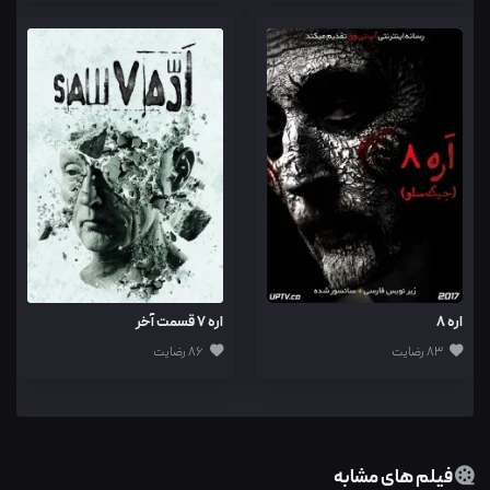
اره 8
اره ۷ قسمت آخر
83 رضایت
86 رضایت
فیلم های مشابه