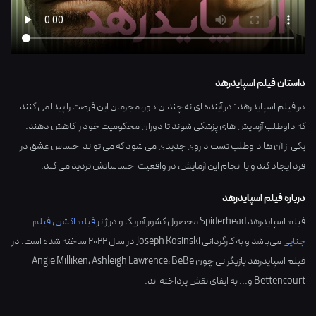
داستان فیلم اسپایدرهد
در فیلم اسپایدرهد : در آینده ای نه چندان دور، مجرمان این فرصت را پیدا می کنند
که داوطلب آزمایش های پزشکی شوند تا دوران محکومیت خود را کاهش دهند.
یکی از آن ها داوطلب تست داروی جدیدی می شود که می تواند احساس عشق در
فرد ایجاد کند و با انجام این آزمایش، در واقعیت احساساتش تردید می کند.
درباره فیلم اسپایدرهد
فیلم اسپایدرهد Spiderhead محصول کشور
آمریکا
و در ژانر
فیلم اکشن
,
فیلم
جنایی
می‌باشد و به کارگردانی
Joseph Kosinski
در سال
2022
ساخته شده است. در
فیلم اسپایدرهد بازیگرانی چون
BeBe
،
Ashleigh Lawrence
،
Angie Milliken
Bettencourt
و... به ایفای نقش پرداخته اند.