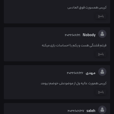
کریس همسورث فوق العادس
پاسخ
Nobody
2022/06/21
فیلم قشنگی هست و یکم با احساسات بازی میکنه
پاسخ
مهدی
2022/06/26
کریس همورث عالیه ول از موضوعش خوضم نیومد
پاسخ
saleh
2022/06/27