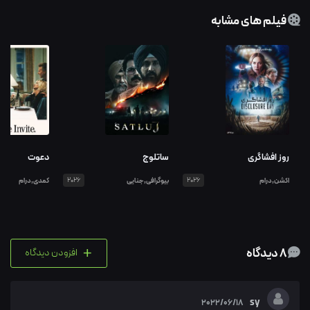
فیلم های مشابه
روز افشاگری
ساتلوج
دعوت
اکشن,درام
2026
بیوگرافی,جنایی
2026
کمدی,درام
+
8 دیدگاه
افزودن دیدگاه
sy
2022/06/18