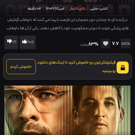
اکشن، جنایی
|
بالای 17 سال
|
آمریکا
(
2022
)
|
102 دقیقه
در آینده ای نه چندان دور، مجرمان این فرصت را پیدا می کنند که داوطلب آزمایش
های پزشکی شوند تا دوران محکومیت خود را کاهش دهند. یکی از آن ها داوطلب
تست داروی جدیدی می شود که می تواند احساس عشق در فرد ایجاد کند و با
211
1105
7.7
83%
انجام این آزمایش، در واقعیت احساساتش تردید می کند.
رضایت
فیلترشکن‌تون رو خاموش کنید تا لینک‌های دانلود
خاموش کردم
رو ببینید