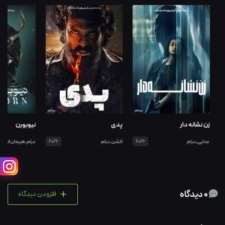
زن نشانه دار
پدی
نیوبورن
جنایی,درام
2026
اکشن,درام
2026
درام,هیجان انگیز
+
0 دیدگاه
افزودن دیدگاه