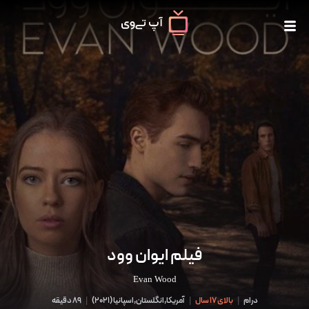
فیلم ایوان وود
Evan Wood
درام
|
بالای 17 سال
|
آمریکا,انگلستان,اسپانیا
(
2021
)
|
89 دقیقه