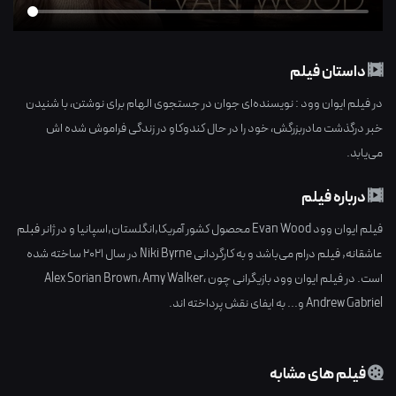
داستان فیلم
در فیلم ایوان وود : نویسنده‌ای جوان در جستجوی الهام برای نوشتن، با شنیدن
خبر درگذشت مادربزرگش، خود را در حال کندوکاو در زندگی فراموش شده اش
می‌یابد.
درباره فیلم
فیلم ایوان وود Evan Wood محصول کشور
آمریکا,انگلستان,اسپانیا
و در ژانر
فبلم
عاشقانه
,
فیلم درام
می‌باشد و به کارگردانی
Niki Byrne
در سال
2021
ساخته شده
است. در فیلم ایوان وود بازیگرانی چون
،
Amy Walker
،
Alex Sorian Brown
Andrew Gabriel
و... به ایفای نقش پرداخته اند.
فیلم های مشابه