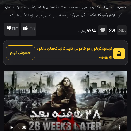
شش ماه پس از اینکه ویروسی نصف جمعیت انگلستان را به مردگانی متحرک تبدیل
کرد، ارتش آمریکا به کمک آنها می آید و بخشی از لندن را برای بازماندگان به یک
پناهگاه تبدیل می کند. اما همه چیز مطابق نقشه پیش نمی رود و فردی که ناقل این
213
1319
6.9
86%
ویروس است وارد منطقه امن می شود و...
رضایت
فیلترشکن‌تون رو خاموش کنید تا لینک‌های دانلود
خاموش کردم
رو ببینید