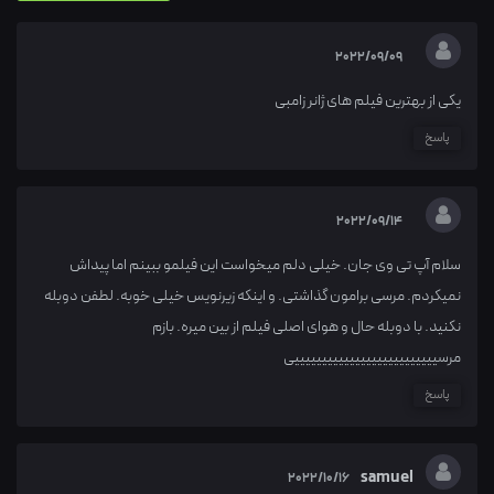
2022/09/09
یکی از بهترین فیلم های ژانر زامبی
پاسخ
2022/09/14
سلام آپ تی وی جان. خیلی دلم میخواست این فیلمو ببینم اما پیداش
نمیکردم. مرسی برامون گذاشتی. و اینکه زیرنویس خیلی خوبه. لطفن دوبله
نکنید. با دوبله حال و هوای اصلی فیلم از بین میره. بازم
مرسییییییییییییییییییییییییییی
پاسخ
samuel
2022/10/16