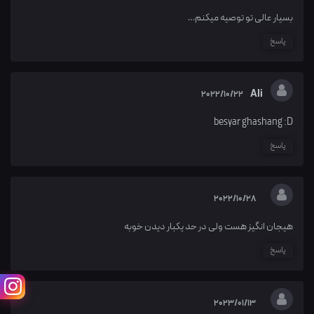
بسیار عالی تو توصیه میکنم…
پاسخ
Ali
2022/10/22
besyar ghashang :D
پاسخ
2022/10/28
هیجان انگیز هست ولی در حد یکبار دیدن خوبه
پاسخ
2023/01/13