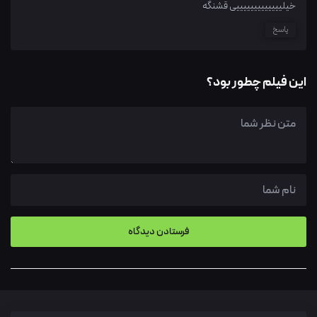
خیلیییییییییییییی قشنگه
پاسخ
این فیلم چطور بود؟