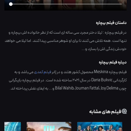
داستان فیلم بیچاره
در فیلم بیچاره : لیلا دختر مجرد سی ساله ای است که از نظر خانواده اش بیچاره و
تنها است. همه تلاش می کنند تا برای او شوهر مناسبی پیدا کنند. اما لیلا می خواهد
خودش زندگی اش را بسازد و...
درباره فیلم بیچاره
فیلم بیچاره Meskina محصول کشور
هلند
و در ژانر
فیلم کمدی
می‌باشد و به
کارگردانی
Daria Bukvic
در سال
2021
ساخته شده است. در فیلم بیچاره بازیگرانی
چون
Joy Delima
،
Jouman Fattal
،
Bilal Wahib
و... به ایفای نقش پرداخته اند.
فیلم های مشابه