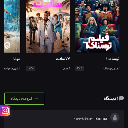
ترسناک ۶
۷۲ ساعت
موانا
کمدی,ترسناک
2026
کمدی
2026
اکشن,ماجراجویی
+
1 دیدگاه
افزودن دیدگاه
Emma
2023/06/03