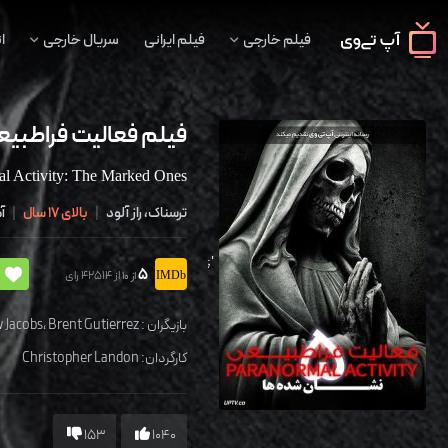
فیلم خارجی
فیلم ایرانی
سریال خارجی
ا
فیلم فعالیت فراطبیعی 5 نشان شده
al Activity: The Marked Ones
ترسناک، راز آلود
|
بالای 17 سال
|
آم
';
5
از 42514 رای
از 10
بازیگران :
Brent Gutierrez
،
 Jacobs
کارگردان:
Christopher Landon
153
1040