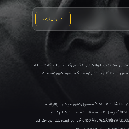
خاموش کردم
: جسی پسری دبیرستانی است که با خانواده اش زندگی می کند. پس از اینکه همسایه
 او احساس می کند که وجودش توسط یک موجود شرور تسخیر شده
آمریکا
و در ژانر
فیلم
Christ
در سال
2014
ساخته شده است. در فیلم فعالیت
Andrew Jacob
،
Alonso Alvarez
و... به ایفای نقش پرداخته اند.
وعه فیلم های فعالیت فراطبیعی است.