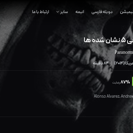
نیمیشن
دوبله فارسی
انیمه
سایر
ارتباط با ما
 ها
Paranorm
ریکا
(
2014
)
|
84 دقیقه
87%
رضایت
Alonso Alvarez
،
Andrew