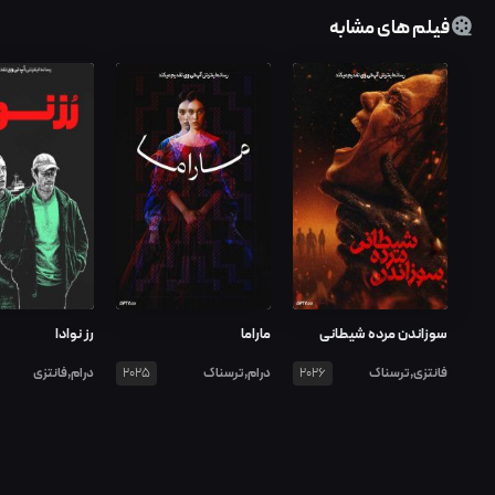
فیلم های مشابه
سوزاندن مرده شیطانی
ماراما
رز نوادا
فانتزی,ترسناک
درام,ترسناک
درام,فانتزی
2025
2026