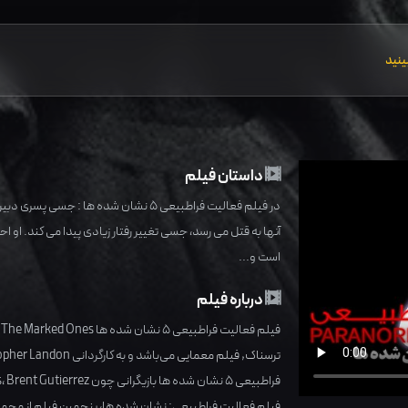
ینید
داستان فیلم
در فیلم فعالیت فراطبیعی 5 نشان شده ها 
آنها به قتل می رسد، جسی تغییر رفتار زیادی پیدا می کند.
است و...
درباره فیلم
فیلم فعالیت فراطبیعی 5 نشان شده ها Paranormal Activity: The Marked Ones محصول کشور
ترسناک
,
فیلم معمایی
می‌باشد و به کارگردانی
opher Landon
فراطبیعی 5 نشان شده ها بازیگرانی چون
Brent Gutierrez
،
s
فیلم فعالیت فراطبیعی: نشان شده ها، پنجمین فیلم از مجم