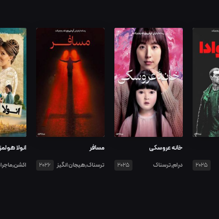
خانه عروسکی
مسافر
انولا هولمز ۳
درام,ترسناک
ترسناک,هیجان انگیز
اکشن,ماجرا
2026
2025
2025