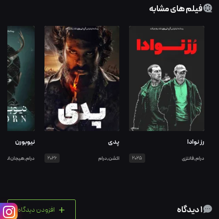
فیلم های مشابه
رز نوادا
پدی
نیوبورن
درام,فانتزی
2025
اکشن,درام
2026
درام,هیجان انگیز
+
1 دیدگاه
افزودن دیدگاه