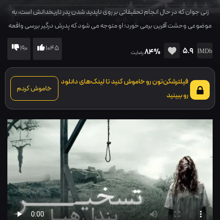
زنی جوان که در حال انجام تحقیقاتی بر روی ناپدید شدن پدر تاریخدانش است، به
موضوعی وحشت آفرین برمی خورد؛ او متوجه می شود که پدرش درگیر بررسی واقعه
محاکمه های ننگین ساحره های پندل هیل در سال 1612 بوده است.
190
1045
5.9
84%
رضایت
فیلترشکن‌تون رو خاموش کنید تا لینک‌های دانلود
خاموش کردم
رو ببینید