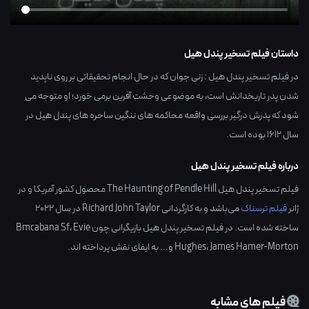
داستان فیلم تسخیر پندل هیل
در فیلم تسخیر پندل هیل : زنی جوان که در حال انجام تحقیقاتی بر روی ناپدید
شدن پدر تاریخدانش است، به موضوعی وحشت آفرین برمی خورد؛ او متوجه می
شود که پدرش درگیر بررسی واقعه محاکمه های ننگین ساحره های پندل هیل در
سال 1612 بوده است.
درباره فیلم تسخیر پندل هیل
فیلم تسخیر پندل هیل The Haunting of Pendle Hill محصول کشور
آمریکا
و در
ژانر
فیلم ترسناک
می‌باشد و به کارگردانی
Richard John Taylor
در سال
2022
ساخته شده است. در فیلم تسخیر پندل هیل بازیگرانی چون
Evie
،
Bmcabana Sf
James Hamer-Morton
،
Hughes
و... به ایفای نقش پرداخته اند.
فیلم های مشابه