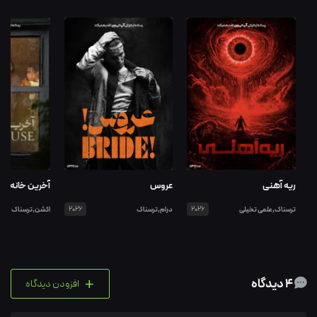
ریه آهنی
عروس
آخرین خانه
ترسناک,علمی تخیلی
2026
درام,ترسناک
2026
اکشن,ترسناک
+
4 دیدگاه
افزودن دیدگاه