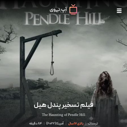
فیلم تسخیر پندل هیل
The Haunting of Pendle Hill
ترسناک
|
بالای 17 سال
|
آمریکا
(
2022
)
|
84 دقیقه