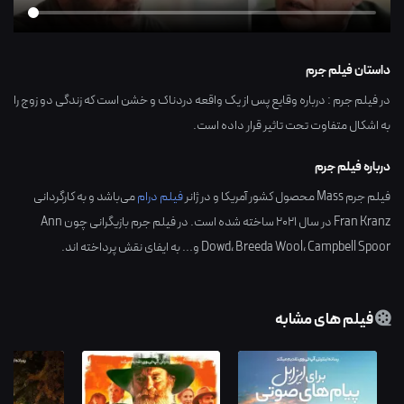
داستان فیلم جرم
در فیلم جرم : درباره وقایع پس از یک واقعه دردناک و خشن است که زندگی دو زوج را
به اشکال متفاوت تحت تاثیر قرار داده است.
درباره فیلم جرم
فیلم جرم Mass محصول کشور
آمریکا
و در ژانر
فیلم درام
می‌باشد و به کارگردانی
Fran Kranz
در سال
2021
ساخته شده است. در فیلم جرم بازیگرانی چون
Ann
Campbell Spoor
،
Breeda Wool
،
Dowd
و... به ایفای نقش پرداخته اند.
فیلم های مشابه