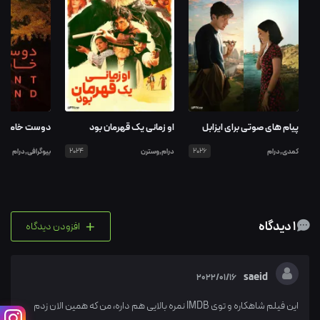
پیام های صوتی برای ایزابل
او زمانی یک قهرمان بود
دوست خامو
کمدی,درام
2026
درام,وسترن
2024
بیوگرافی,درام
+
1 دیدگاه
افزودن دیدگاه
saeid
2022/01/16
این فیلم شاهکاره و توی IMDB نمره بالایی هم داره، من که همین الان زدم