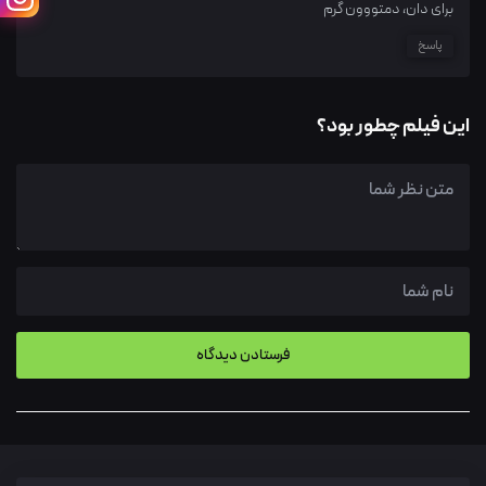
برای دان، دمتووون گرم
پاسخ
این فیلم چطور بود؟