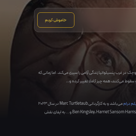
خاموش کردم
ک در غرب پنسیلوانیا زندگی آرامی را سپری می‌کند. اما زمانی که
سقوط می‌کنند، همه چیز کاملا تغییر کرده و…
لم درام
می‌باشد و به کارگردانی
Marc Turtletaub
در سال
2023
Harriet Sansom Harri
،
Ben Kingsley
و... به ایفای نقش