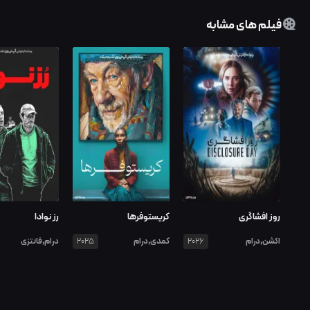
فیلم های مشابه
روز افشاگری
کریستوفرها
رز نوادا
اکشن,درام
کمدی,درام
درام,فانتزی
2025
2026