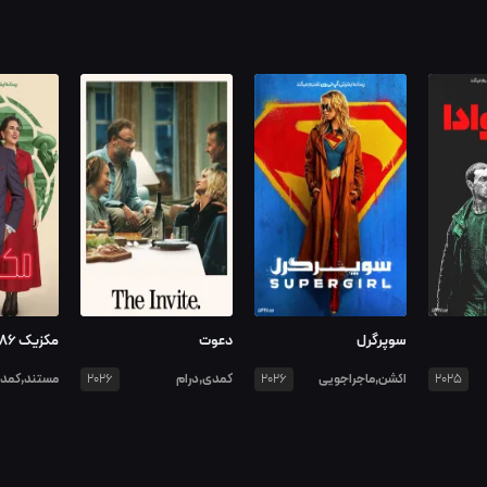
سوپرگرل
دعوت
مکزیک ۸۶
اکشن,ماجراجویی
کمدی,درام
مستند,کمد
2026
2026
2025