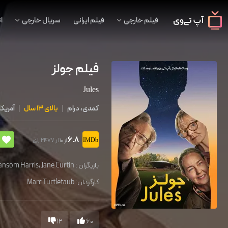
فیلم خارجی
فیلم ایرانی
سریال خارجی
ا
فیلم جولز
Jules
کمدی، درام
|
بالای 13 سال
|
آمریکا
6.8
از 2477 رای
از 10
بازیگران :
Jane Curtin
،
Sansom Harris
کارگردان:
Marc Turtletaub
12
60