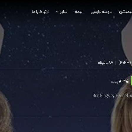
نیمیشن
دوبله فارسی
انیمه
سایر
ارتباط با ما
(
2023
)
|
87 دقیقه
83%
رضایت
Ben Kingsley
،
Harriet 