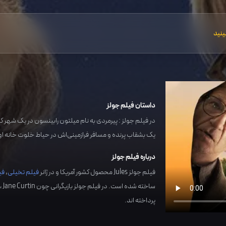
ینید
داستان فیلم جولز
در فیلم جولز : پیرمردی به نام میلتون رابینسون در یک شهر کوچ
یک بشقاب پرنده و مسافر فرازمینی‌اش در حیاط خلوت خانه او 
درباره فیلم جولز
فیلم جولز Jules محصول کشور
آمریکا
و در ژانر
فیلم تخیلی
,
فی
ساخته شده است. در فیلم جولز بازیگرانی چون
Jane Curtin
،
s
پرداخته اند.