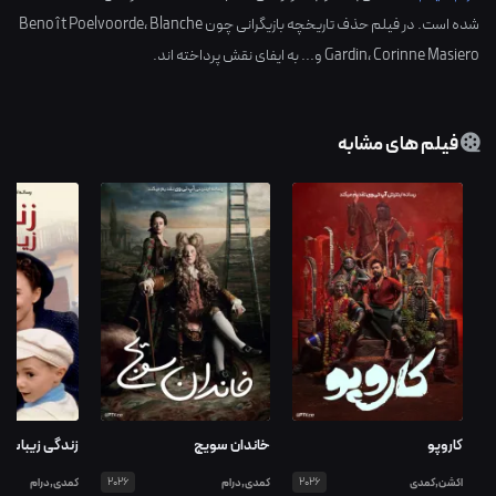
شده است. در فیلم حذف تاریخچه بازیگرانی چون
Blanche
،
Benoît Poelvoorde
Corinne Masiero
،
Gardin
و... به ایفای نقش پرداخته اند.
فیلم های مشابه
کاروپو
خاندان سویج
زندگی زیباست
اکشن,کمدی
2026
کمدی,درام
2026
کمدی,درام