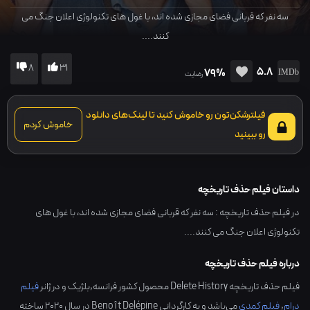
سه نفر که قربانی فضای مجازی شده اند، با غول های تکنولوژی اعلان جنگ می
کنند....
8
31
5.8
79%
رضایت
فیلترشکن‌تون رو خاموش کنید تا لینک‌های دانلود
خاموش کردم
رو ببینید
داستان فیلم حذف تاریخچه
در فیلم حذف تاریخچه : سه نفر که قربانی فضای مجازی شده اند، با غول های
تکنولوژی اعلان جنگ می کنند....
درباره فیلم حذف تاریخچه
فیلم حذف تاریخچه Delete History محصول کشور
فرانسه,بلژیک
و در ژانر
فیلم
درام
,
فیلم کمدی
می‌باشد و به کارگردانی
Benoît Delépine
در سال
2020
ساخته