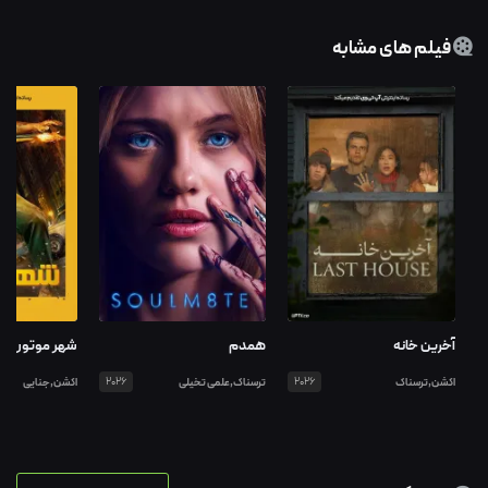
فیلم های مشابه
آخرین خانه
همدم
شهر موتور
اکشن,ترسناک
2026
ترسناک,علمی تخیلی
2026
اکشن,جنایی