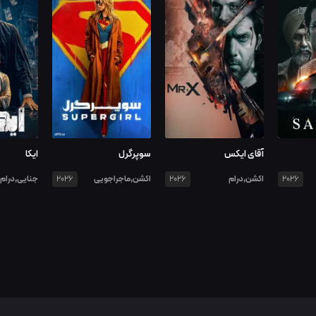
آقای ایکس
سوپرگرل
ایکا
اکشن,درام
اکشن,ماجراجویی
جنایی,درام
2026
2026
2026