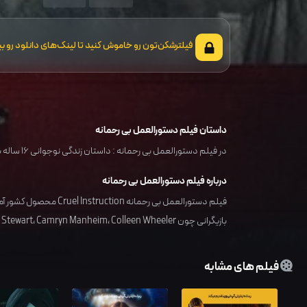
فیلترشکن‌تون رو خاموش کنید تا لینک‌های دانلود رو بب
داستان فیلم دستورالعمل بی رحمانه
در فیلم دستورالعمل بی رحمانه : داستان زندگی نوجوانی ۱۶ ساله به نام کایلا آدامز که مادرش او را به مرکز درمانی جوانان می فرستد و کایلا را درگیر مشکلاتی می کند که...
درباره فیلم دستورالعمل بی رحمانه
فیلم دستورالعمل بی رحمانه Cruel Instruction محصول کشور
آم
بازیگرانی چون
Colleen Wheeler
،
Camryn Manheim
،
 Stewart
فیلم های مشابه