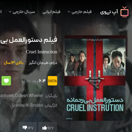
فیلم خارجی
فیلم ایرانی
سریال خارجی
ا
فیلم دستورالعمل بی 
Cruel Instruction
درام، هیجان انگیز
|
بالای 13 سال
|
6.4
از 176 رای
از 10
بازیگران :
Colleen Wheeler
،
Manheim
کارگردان:
Stanley M. Brooks
147
966