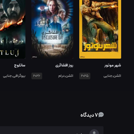
شهر موتور
روز افشاگری
ساتلوج
اکشن,جنایی
اکشن,درام
بیوگرافی,جنایی
2026
2025
7 دیدگاه