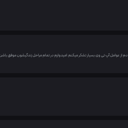
دم از عوامل آپ تی وی بسیار تشکر میکنم.امیدوارم در تمام مراحل زندگیشون موفق باشن