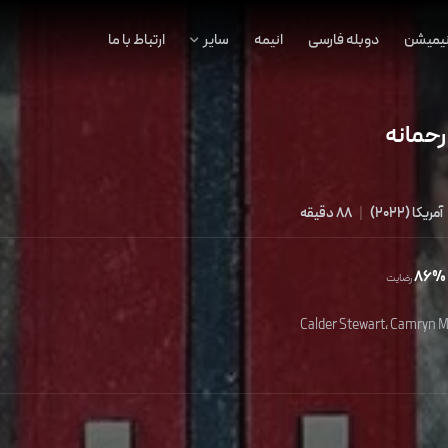
نیمیشن
دوبله فارسی
انیمه
سایر
ارتباط با ما
رحمانه
آمریکا
(
2022
)
|
88 دقیقه
86%
رضایت
Calder Stewart
،
Camryn 