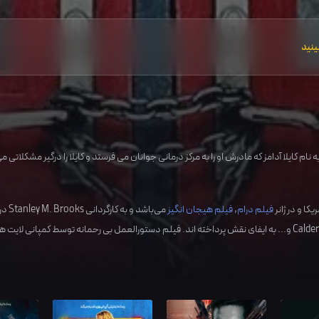
ینید
ریکا
و در ژانر
فیلم درام
,
فیلم هیجان انگیز
می‌باشد و به کارگردانی
Stanley M. Brooks
در
Calder
و... به ایفای نقش پرداخته اند. فیلم دستورالعمل بی رحمانه توسط کمپانی لایت 