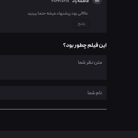
فاطمه راد
2024/02/11
عاااالی بود پیشنهاد میشه حتما ببینید
پاسخ
این فیلم چطور بود؟