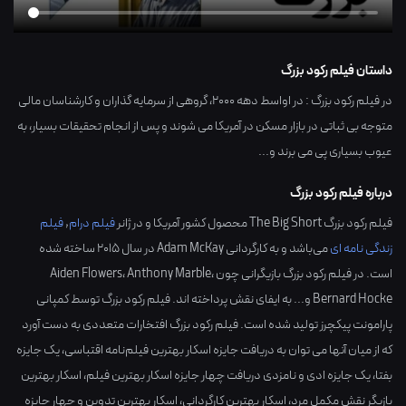
داستان فیلم رکود بزرگ
در فیلم رکود بزرگ : در اواسط دهه ۲۰۰۰، گروهی از سرمایه گذاران و کارشناسان مالی
متوجه بی ثباتی در بازار مسکن در آمریکا می شوند و پس از انجام تحقیقات بسیار، به
عیوب بسیاری پی می برند و...
درباره فیلم رکود بزرگ
فیلم رکود بزرگ The Big Short محصول کشور
آمریکا
و در ژانر
فیلم درام
,
فیلم
زندگی نامه ای
می‌باشد و به کارگردانی
Adam McKay
در سال
2015
ساخته شده
است. در فیلم رکود بزرگ بازیگرانی چون
،
Anthony Marble
،
Aiden Flowers
Bernard Hocke
و... به ایفای نقش پرداخته اند. فیلم رکود بزرگ توسط کمپانی
پارامونت پیکچرز تولید شده است. فیلم رکود بزرگ افتخارات متعددی به دست آورد
که از میان آنها می توان به دریافت جایزه اسکار بهترین فیلم‌نامه اقتباسی، یک جایزه
بفتا، یک جایزه ادی و نامزدی دریافت چهار جایزه اسکار بهترین فیلم، اسکار بهترین
بازیگر نقش مکمل مرد، اسکار بهترین کارگردانی، اسکار بهترین تدوین و چهار جایزه