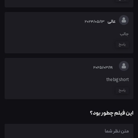
عالی
2024/05/13
جالب
پاسخ
2025/03/19
the big short
پاسخ
این فیلم چطور بود؟