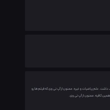
 داشت. علم ریاضیات و غیره. ممنون از آپ تی وی که فیلم ها رو
مین کافیه. ممنون از آپ تی وی.