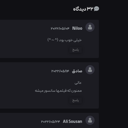
32 دیدگاه
Niloo
2022/05/04
خیلی خوب بود (^～^)
پاسخ
صادق
2022/05/14
عالی
ممنون که فیلمها سانسور میشه
پاسخ
Ali Sousan
2022/05/24