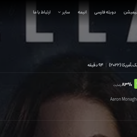
نیمیشن
دوبله فارسی
انیمه
سایر
ارتباط با ما
یک,آمریکا
(
2022
)
|
94 دقیقه
83%
رضایت
Aaron Monagh