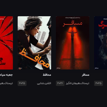
مسافر
محافظ
جعبه سیاه
ترسناک,هیجان انگیز
اکشن,جنایی
ترسناک,هیج
2025
2026
2025