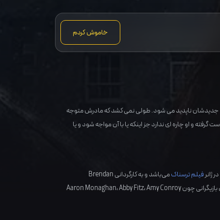
خاموش کردم
خانه جدیدشان ناپدید می شود. طولی نمی کشد که مادرش متوجه
گرفته و او چاره ای ندارد جز اینکه یا با آن مواجه شود و یا
در ژانر
فیلم ترسناک
می‌باشد و به کارگردانی
Brendan
بازیگرانی چون
Amy Conroy
،
Abby Fitz
،
Aaron Monaghan