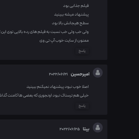
فیلم جذابی بود
پیشنهاد میشه ببینید
سطح هیجانش بالا بود
ولی خب ولی خب نسبت به فیلم های رده بالایی توی این ژانر مثل آنابل
ممنون از سایت خوب آپ تی وی
پاسخ
امیرحسین
2022/06/21
اصلا خوب نبود پیشنهاد نمیکنم ببینید
خیلی هم ترسناک نبود اونجوری که بعضی ها کامنت گذاش
پاسخ
بیتا
2022/06/25