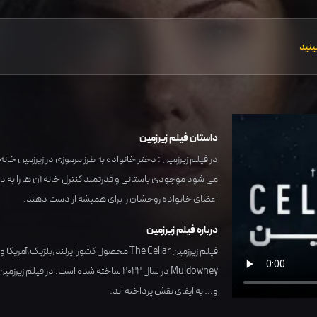
ینید
داستان فیلم زیرزمین
در فیلم زیرزمین : دختر خانواده به طرز مرموزی در زیرزمین 
می شود موجودی باستانی و قدرتمند کنترل خانه آن ها را به دست 
اعضای خانواده روحشان را برای همیشه از دست دهند.
درباره فیلم زیرزمین
فیلم زیرزمین The Cellar محصول کشور
ایرلند,بلژیک,آمریکا
و 
Muldowney
در سال
2022
ساخته شده است. در فیلم زیرزمین 
و... به ایفای نقش پرداخته اند.