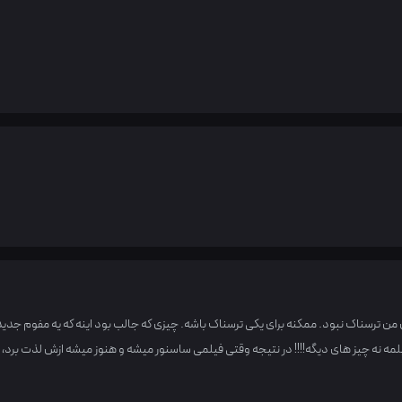
 من ترسناک نبود. ممکنه برای یکی ترسناک باشه. چیزی که جالب بود اینه که یه مفوم جدید
ه نه چیز های دیگه!!!! در نتیجه وقتی فیلمی ساسنور میشه و هنوز میشه ازش لذت برد، ه