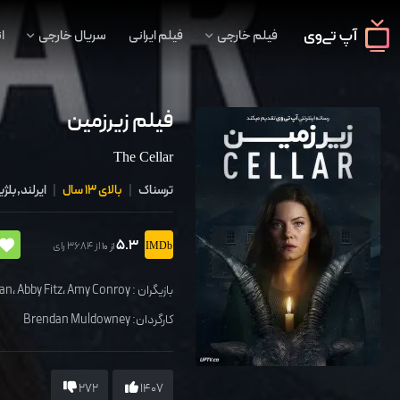
فیلم خارجی
فیلم ایرانی
سریال خارجی
ا
فیلم زیرزمین
The Cellar
ترسناک
|
بالای 13 سال
|
ایرلند,بلژ
5.3
از 3684 رای
از 10
بازیگران :
Amy Conroy
،
Abby Fitz
،
an
کارگردان:
Brendan Muldowney
272
1407