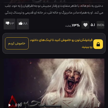
دختری به نام هاله، با ظاهر متفاوت و رفتار عجیبش توجه اطرافیان را به خود جلب
می کند. او به همراه مادر، مادربزرگ و خاله اش، در خانه ای قدیمی و ترسناک زندگی
می کند. پدر هاله پیش از تولد او ناپدید شده و دیگر هرگز اثری از او یافت نشده است
63
188
5.1
74%
و...
رضایت
فیلترشکن‌تون رو خاموش کنید تا لینک‌های دانلود
خاموش کردم
رو ببینید