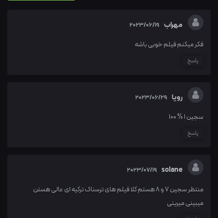
مهراب
2023/06/19
فکر میکنم فیلم خوبی باشه
پاسخ
رویا
2023/06/29
سجین 1 % 100
پاسخ
solane
2023/07/19
منتظر سجین 7 و 8 هستم کلا فیلم های ترسناک ترکیه ای عالی هستن
میبینی میرینی