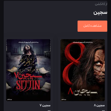
از کالکشن
سجین
مشاهده کامل
سجین ۸
سجین 7