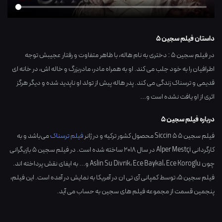
داستان فیلم سجین 5
در فیلم سجین 5 : دختری به نام هاله، با ظاهر متفاوت و رفتار عجیبش توجه
اطرافیان را به خود جلب می کند. او به همراه مادر، مادربزرگ و خاله اش، در خانه ای
قدیمی و ترسناک زندگی می کند. پدر هاله پیش از تولد او ناپدید شده و دیگر هرگز
اثری از او یافت نشده است و...
درباره فیلم سجین 5
فیلم سجین 5 Siccin 5 محصول کشور
ترکیه
و در ژانر
فیلم ترسناک
می‌باشد و به
کارگردانی
Alper Mestçi
در سال
2018
ساخته شده است. در فیلم سجین 5 بازیگرانی
چون
Ece Koroglu
،
Ece Baykal
،
Aslin Su Divrik
و... به ایفای نقش پرداخته اند.
فیلم سجین ۵، توسط کمپانی آی تی ان در آمریکا به نمایش در آمده است. این فیلم،
پنجمین قسمت از مجموعه فیلم های سجین به حساب می آید.