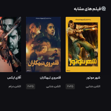
فیلم های مشابه
شهر موتور
قلمروی تبهکاران
آقای ایکس
اکشن,جنایی
اکشن,جنایی
اکشن,درام
2025
2025