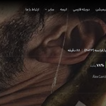
نیمیشن
دوبله فارسی
انیمه
سایر
ارتباط با ما
ا,فرانسه
(
2023
)
|
88 دقیقه
78%
رضایت
Álex Garc