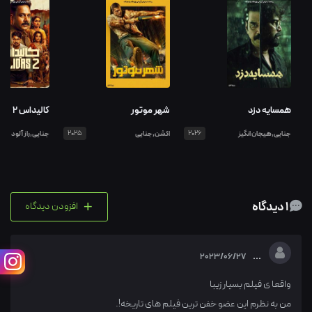
همسایه دزد
شهر موتور
کالیداس ۲
جنایی,هیجان انگیز
2026
اکشن,جنایی
2025
جنایی,راز آلود
+
1 دیدگاه
افزودن دیدگاه
...
2023/06/27
واقعا ی فیلم بسیار زیبا
من به نظرم این عضو خفن ترین فیلم های تاریخه!.