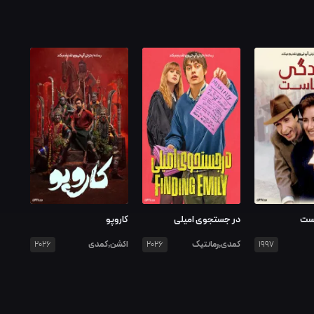
است
در جستجوی امیلی
کاروپو
کمدی,رمانتیک
اکشن,کمدی
2026
2026
1997