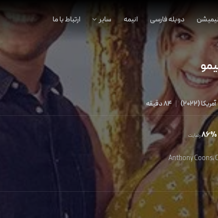
نیمیشن
دوبله فارسی
انیمه
سایر
ارتباط با ما
یمو
آمریکا
(
2022
)
|
84 دقیقه
86%
رضایت
Anthony Coons
،