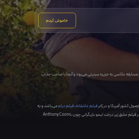
خاموش کردم
 مسابقه عکاسی به جزیره سرنیتی می‌رود و آنجا با صاحب جذاب
آمریکا
و در ژانر
فبلم عاشقانه
,
فیلم درام
می‌باشد و به
فیلم عشق زیر درخت لیمو بازیگرانی چون
،
Anthony Coons