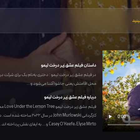
ینید
داستان فیلم عشق زیر درخت لیمو
در فیلم عشق زیر درخت لیمو : دختری به‌نام بک برای شرکت در
محل اقامتش یعنی جاشوا آشنا می‌شود و...
درباره فیلم عشق زیر درخت لیمو
فیلم عشق زیر درخت لیمو Love Under the Lemon Tree محصول کشور
کارگردانی
John Murlowski
در سال
2022
ساخته شده است. در 
Elyse Mirto
،
Casey O'Keefe
و... به ایفای نقش پرداخته اند.