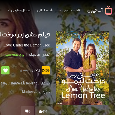
فیلم خارجی
فیلم ایرانی
سریال خارجی
ا
فیلم عشق زیر درخت ل
Love Under the Lemon Tree
کمدی، رمانتیک
|
برای همه سنین
|
6.1
از 334 رای
از 10
بازیگران :
Elyse Mirto
،
Casey O'Keefe
کارگردان:
John Murlowski
6
39