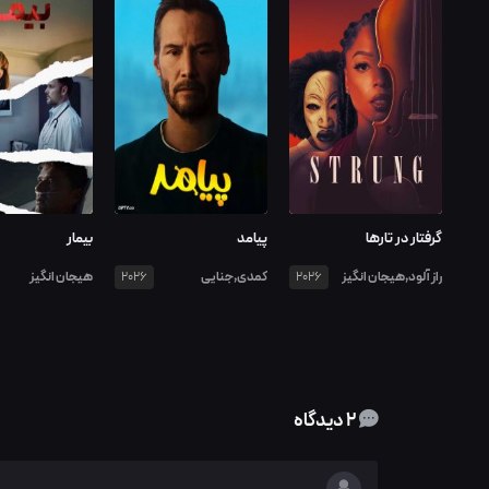
گرفتار در تارها
پیامد
بیمار
راز آلود,هیجان انگیز
کمدی,جنایی
هیجان انگیز
2026
2026
2 دیدگاه