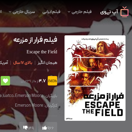
فیلم خارجی
فیلم ایرانی
سریال خارجی
ا
فیلم فرار از مزرعه
Escape the Field
هیجان انگیز
|
بالای 17 سال
|
آمریکا
4.7
از 239 رای
از 10
بازیگران :
Emerson Moore
،
a Juatco
کارگردان:
Emerson Moore
149
966