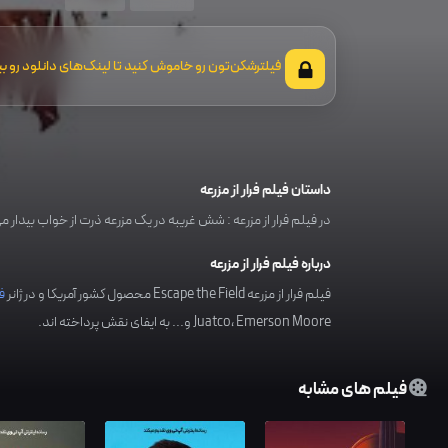
فیلترشکن‌تون رو خاموش کنید تا لینک‌های دانلود رو بب
داستان فیلم فرار از مزرعه
در فیلم فرار از مزرعه : شش غریبه در یک مزرعه ذرت از خواب بیدار
درباره فیلم فرار از مزرعه
فیلم فرار از مزرعه Escape the Field محصول کشور
آمریکا
و در ژانر
ف
Emerson Moore
،
Juatco
و... به ایفای نقش پرداخته اند.
فیلم های مشابه