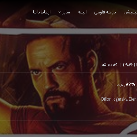
نیمیشن
دوبله فارسی
انیمه
سایر
ارتباط با ما
(
2022
)
|
89 دقیقه
86%
رضایت
Dillon Jagersky
،
Elen