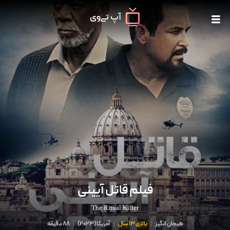
فیلم قاتل آیینی
The Ritual Killer
هیجان انگیز
|
بالای 13 سال
|
آمریکا
(
2023
)
|
88 دقیقه