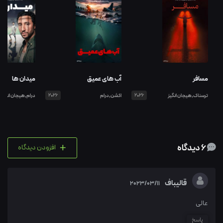
مسافر
آب های عمیق
میدان ها
ترسناک,هیجان انگیز
2026
اکشن,درام
2026
درام,هیجان انگیز
+
6 دیدگاه
افزودن دیدگاه
قالیباف
2023/03/11
عالی
پاسخ