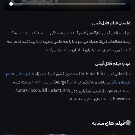
داستان فیلم قاتل آیینی
در فیلم قاتل آیینی : کارآگاهی که در آستانه بازنشستگی است، با یک استاد دانشگاه
رشته مطالعات آفریقا همراه می شود تا با هم قاتلی زنجیره ای را پیدا کنند که مراسم
آیینی کهن جادوی سیاه را برای قربانیان خود اجرا می کند.
درباره فیلم قاتل آیینی
فیلم قاتل آیینی The Ritual Killer محصول کشور
آمریکا
و در ژانر
فیلم جنایی
,
فیلم
هیجان انگیز
می‌باشد و به کارگردانی
George Gallo
در سال
2023
ساخته شده
است. در فیلم قاتل آیینی بازیگرانی چون
Bob
،
Bill Luckett
،
Aurora Cossio
Bowersox
و... به ایفای نقش پرداخته اند.
فیلم های مشابه