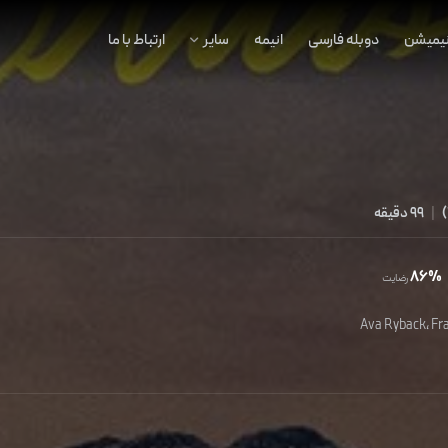
نیمیشن
دوبله فارسی
انیمه
سایر
ارتباط با ما
)
|
99 دقیقه
86%
رضایت
Ava Ryback
،
Fra