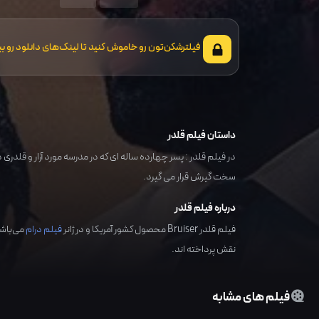
فیلترشکن‌تون رو خاموش کنید تا لینک‌های دانلود رو بب
داستان فیلم قلدر
در فیلم قلدر : پسر چهارده ساله ای که در مدرسه مورد آزار و قلدری 
سخت گیرش قرار می گیرد.
درباره فیلم قلدر
فیلم قلدر Bruiser محصول کشور
آمریکا
و در ژانر
فیلم درام
می‌باشد
نقش پرداخته اند.
فیلم های مشابه