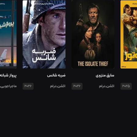
سارق منزوی
ضربه شانس
پرواز شبانه
اکشن,درام
اکشن,درام
ماجراجویی,د
2026
2026
2025