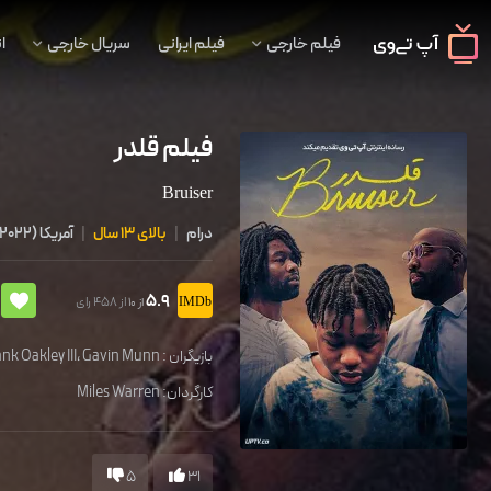
فیلم خارجی
فیلم ایرانی
سریال خارجی
ا
فیلم قلدر
Bruiser
درام
|
بالای 13 سال
|
آمریکا
(
2022
5.9
از 458 رای
از 10
بازیگران :
Gavin Munn
،
nk Oakley III
کارگردان:
Miles Warren
5
31