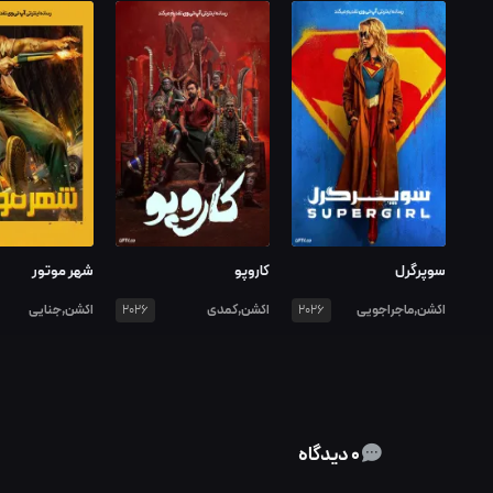
سوپرگرل
کاروپو
شهر موتور
اکشن,ماجراجویی
اکشن,کمدی
اکشن,جنایی
2026
2026
0 دیدگاه