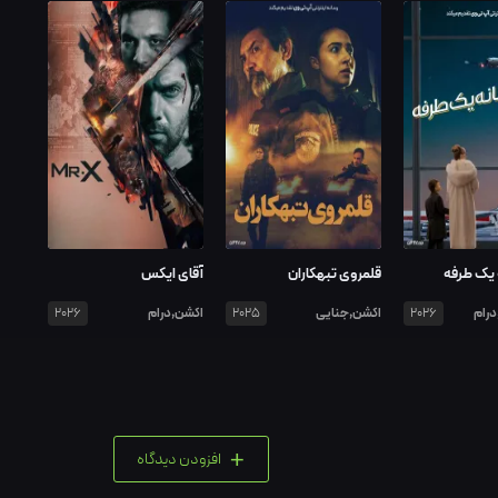
 یک طرفه
قلمروی تبهکاران
آقای ایکس
رام
اکشن,جنایی
اکشن,درام
2026
2025
2026
+
افزودن دیدگاه