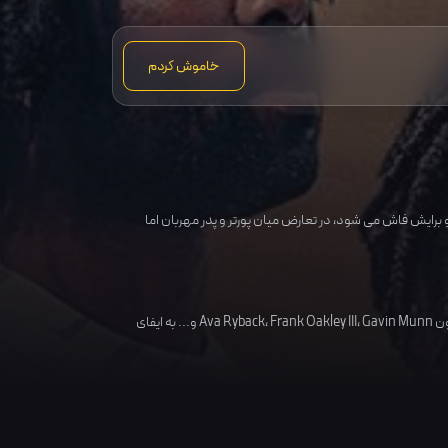
خاموش کردم
او برایش فاش می شود، در تعارض میان پورتر و پدر مهربان اما
ون
Gavin Munn
،
Frank Oakley III
،
Ava Ryback
و... به ایفای