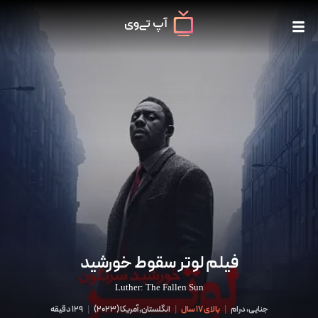
فیلم لوتر سقوط خورشید
Luther: The Fallen Sun
جنایی، درام
|
بالای 17 سال
|
انگلستان,آمریکا
(
2023
)
|
129 دقیقه