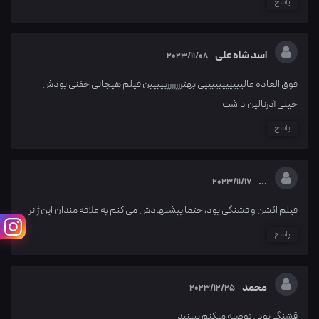
پاسخ
اسد شاه علی
2023/11/08
فوق العاده عالیییییییییییی بهترررررررییییین فیلم هیجانی خفنی بودش
خیلی آدرنالین داشت
پاسخ
...
2023/11/17
فیلم اکشن و قشنگی بود، حتما پیشنهادش می کنم به علاقه مندان این ژانر
پاسخ
محمد
2023/12/25
قشنگ بود . توصیه میکنم ببینید