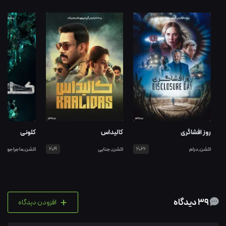
روز افشاگری
کالیداس
کلونی
اکشن,درام
2026
اکشن,جنایی
2019
اکشن,ماجراجویی
+
39 دیدگاه
افزودن دیدگاه