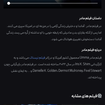
داستان فیلم مادر
در فیلم مادر : آماندا و دخترش زندگی آرامی را در مزرعه ای در امریکا سپری می کنند.
اما پس از آنکه بقایای بدن مادرش که رابطه خوبی با او نداشته از کُره می رسد، زندگی
آماندا دستخوش تغییری هولناک می شود.
درباره فیلم مادر
فیلم مادر Umma محصول کشور
آمریکا
و در ژانر
فیلم ترسناک
می‌باشد و به
کارگردانی
Iris K. Shim
در سال
2022
ساخته شده است. در فیلم مادر بازیگرانی چون
Fivel Stewart
،
Dermot Mulroney
،
Danielle K. Golden
و... به ایفای نقش
پرداخته اند.
فیلم های مشابه