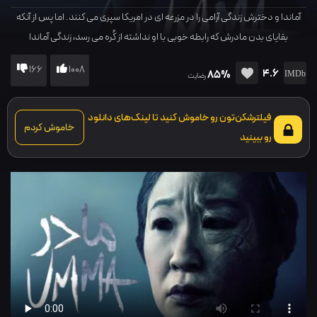
آماندا و دخترش زندگی آرامی را در مزرعه ای در امریکا سپری می کنند. اما پس از آنکه
بقایای بدن مادرش که رابطه خوبی با او نداشته از کُره می رسد، زندگی آماندا
دستخوش تغییری هولناک می شود.
166
1008
4.6
85%
رضایت
فیلترشکن‌تون رو خاموش کنید تا لینک‌های دانلود
خاموش کردم
رو ببینید