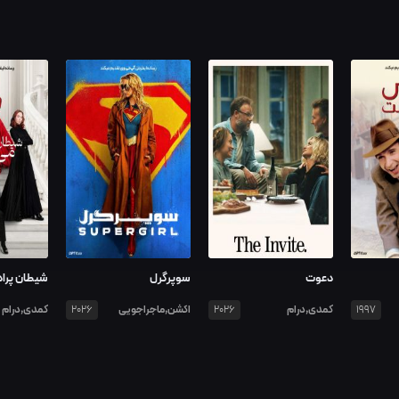
دعوت
سوپرگرل
شیطان پرادا
کمدی,درام
اکشن,ماجراجویی
کمدی,درام
2026
2026
1997