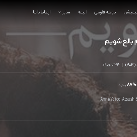
نیمیشن
دوبله فارسی
انیمه
سایر
ارتباط با ما
 بالغ شویم
(
2021
)
|
124 دقیقه
87%
رضایت
Anne Yatco
،
Atsushi