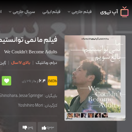
فیلم خارجی
فیلم ایرانی
سریال خارجی
ا
فیلم ما نمی توانستیم
We Couldn't Become Adults
درام، رمانتیک
|
بالای 17 سال
|
ژاپن
6.4
از 691 رای
از 10
بازیگران :
Jesse Springer
،
 Shinohara
کارگردان:
Yoshihiro Mori
139
933