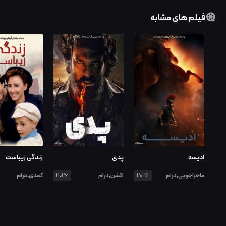
فیلم های مشابه
ادیسه
پدی
زندگی زیباست
ماجراجویی,درام
اکشن,درام
کمدی,درام
2026
2026