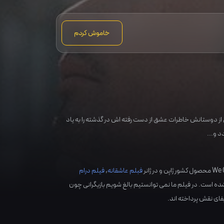
خاموش کردم
 از دوستانش خاطرات عشق از دست رفته اش در گذشته را به یاد
د و...
ژاپن
و در ژانر
فبلم عاشقانه
,
فیلم درام
ه است. در فیلم ما نمی توانستیم بالغ شویم بازیگرانی چون
یفای نقش پرداخته اند.