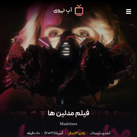
فیلم مدلین ها
Madelines
کمدی، ترسناک
|
بالای 13 سال
|
آمریکا
(
2022
)
|
80 دقیقه