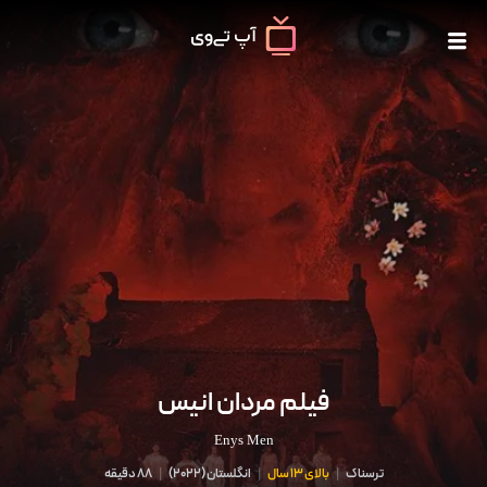
فیلم مردان انیس
Enys Men
ترسناک
|
بالای 13 سال
|
انگلستان
(
2022
)
|
88 دقیقه