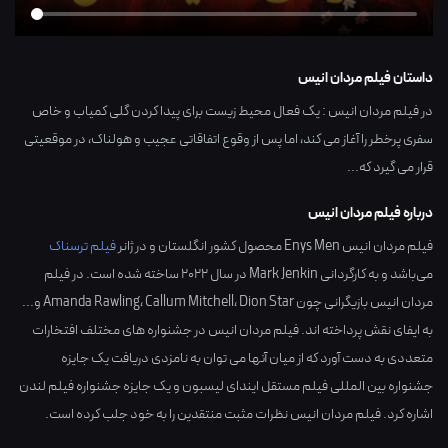
داستان فیلم مردان انیس
در فیلم مردان انیس : یک فعال محیط زیست برای پیدا کردن گلی کمیاب و خاص
سفری پرخطر را آغاز می کند، اما پس از وقوع اتفاقاتی عجیب و هولناک، در موقعیتی
قرار می گیرد که...
درباره فیلم مردان انیس
فیلم مردان انیس Enys Men محصول کشور
انگلستان
و در ژانر
فیلم ترسناک
می‌باشد و به کارگردانی
Mark Jenkin
در سال
2022
ساخته شده است. در فیلم
مردان انیس بازیگرانی چون
Dion Star
،
Callum Mitchell
،
Amanda Rawling
و...
به ایفای نقش پرداخته اند. فیلم مردان انیس در جشنواره های مختلف افتخارات
متعددی به دست آورد که از میان آنها می توان به نامزدی دریافت یک جایزه
جشنواره بین المللی فیلم مستقل ایندای لیسبون و یک جایزه جشنواره فیلم لندن
اشاره کرد. فیلم مردان انیس نظرات مثبت منتقدین را به خود جلب کرده است.