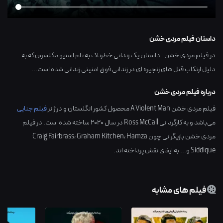
داستان فیلم مردی خشن
در فیلم مردی خشن : داستان یک زندانی خطرناک به نام استیو مکلسون که به
دلیل ارتکاب قتل های زنجیره ای در زندانی فوق امنیتی زندانی شده است...
درباره فیلم مردی خشن
فیلم مردی خشن A Violent Man محصول کشور
انگلستان
و در ژانر
فیلم جنایی
می‌باشد و به کارگردانی
Ross McCall
در سال
2020
ساخته شده است. در فیلم
مردی خشن بازیگرانی چون
Hamza
،
Graham Kitchen
،
Craig Fairbrass
Siddique
و... به ایفای نقش پرداخته اند.
فیلم های مشابه