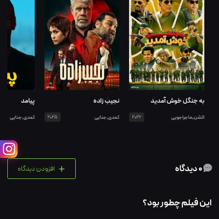
به جنگل خوش آمدید
نجیب زاده
پیامد
اکشن,ماجراجویی
2026
کمدی,جنایی
2025
کمدی,جنایی
+
0 دیدگاه
افزودن دیدگاه
این فیلم چطور بود؟