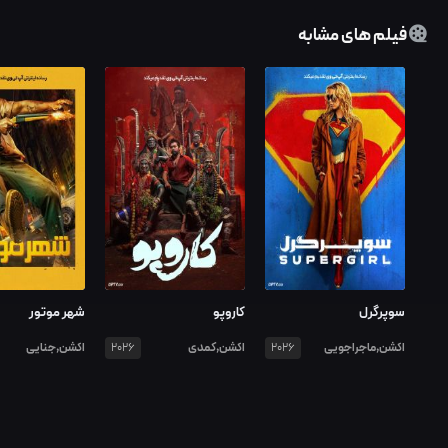
فیلم های مشابه
سوپرگرل
کاروپو
شهر موتور
اکشن,ماجراجویی
اکشن,کمدی
اکشن,جنایی
2026
2026