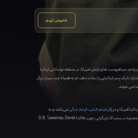
خاموش کردم
واحد سیاهپوست های ارتش امریکا، در منطقه توسکانی ایتالیا
زد تا یک پسر ایتالیایی را نجات دهد، او به همراه چند سرباز دیگر
دا می شوند.
یتالیا,آمریکا
و در ژانر
فیلم اکشن
,
فیلم جنگی
می‌باشد و به
عجزه در سنت آنا بازیگرانی چون
،
Derek Luke
،
D.B. Sweeney