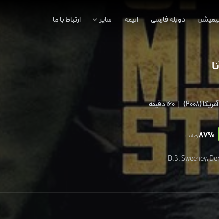
نیمیشن
دوبله فارسی
انیمه
سایر
ارتباط با ما
ا
,آمریکا
(
2008
)
|
160 دقیقه
87%
رضایت
D.B. Sweeney
،
De