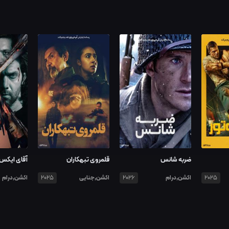
ضربه شانس
قلمروی تبهکاران
آقای ایکس
اکشن,درام
اکشن,جنایی
اکشن,درام
2025
2026
2025