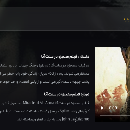
ینید
داستان فیلم معجزه در سنت آنا
در فیلم معجزه در سنت آنا : در طول جنگ جهانی دوم، اعضای 
مستقر می شوند. پس از آنکه سربازی زندگی خود را به خطر می اندا
پشت جبهه دشمن گیر می افتند و از باقی اعضای واحد خود ج
درباره فیلم معجزه در سنت آنا
فیلم معجزه در سنت آنا Miracle at St. Anna محصول کشور
ا
کارگردانی
Spike Lee
در سال
2008
ساخته شده است. در فیلم م
John Leguizamo
و... به ایفای نقش پرداخته اند.