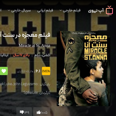
فیلم خارجی
فیلم ایرانی
سریال خارجی
ا
فیلم معجزه در سنت آن
Miracle at St. Anna
اکشن، درام
|
بالای 17 سال
|
ایتالیا
6.1
از 18605 رای
از 10
بازیگران :
John Leguizamo
،
rek Luke
کارگردان:
Spike Lee
149
1005