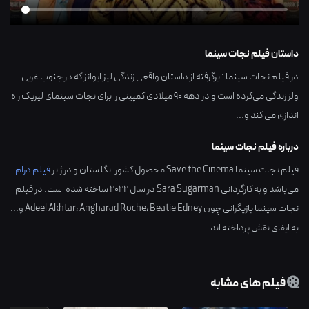
داستان فیلم نجات سینما
در فیلم نجات سینما : برگرفته از داستان واقعی زندگی لیز ایوانز که در جنوب غربی
ولز زندگی می‌کرده است و در دهه ۹۰ میلادی کمپینی را برای نجات سینمای لیریک راه
اندازی می کند و...
درباره فیلم نجات سینما
فیلم نجات سینما Save the Cinema محصول کشور
انگلستان
و در ژانر
فیلم درام
می‌باشد و به کارگردانی
Sara Sugarman
در سال
2022
ساخته شده است. در فیلم
نجات سینما بازیگرانی چون
Beatie Edney
،
Angharad Roche
،
Adeel Akhtar
و...
به ایفای نقش پرداخته اند.
فیلم های مشابه