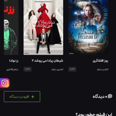
روز افشاگری
شیطان پرادا می پوشد ۲
رز نوادا
اکشن,درام
2026
کمدی,درام
2026
درام,فانتزی
+
0 دیدگاه
افزودن دیدگاه
این فیلم چطور بود؟