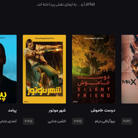
Larkai
و... به ایفای نقش پرداخته اند.
دوست خاموش
شهر موتور
پیامد
بیوگرافی,درام
اکشن,جنایی
کمدی,جنای
2025
2025
2026