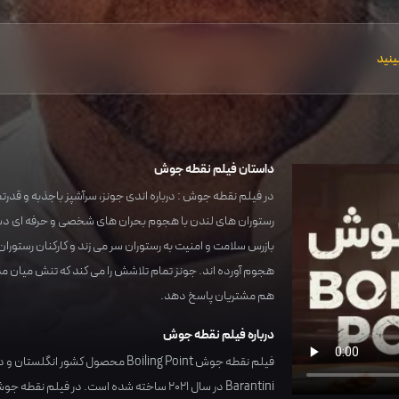
ینید
داستان فیلم نقطه جوش
در فیلم نقطه جوش : درباره اندی جونز، سرآشپز باجذبه و قدرت
رستوران های لندن با هجوم بحران های شخصی و حرفه ای دست 
بازرس سلامت و امنیت به رستوران سر می زند و کارکنان رستور
هجوم آورده اند. جونز تمام تلاشش را می کند که تنش میان م
هم مشتریان پاسخ دهد.
درباره فیلم نقطه جوش
فیلم نقطه جوش Boiling Point محصول کشور
انگلستان
و در
Barantini
در سال
2021
ساخته شده است. در فیلم نقطه جوش