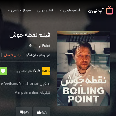
فیلم خارجی
فیلم ایرانی
سریال خارجی
ا
فیلم نقطه جوش
Boiling Point
درام، هیجان انگیز
|
بالای 17 سال
|
7.5
از 18471 رای
از 10
بازیگران :
Daniel Larkai
،
ice Feetham
کارگردان:
Philip Barantini
147
957