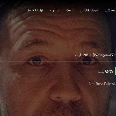
نیمیشن
دوبله فارسی
انیمه
سایر
ارتباط با ما
انگلستان
(
2021
)
|
92 دقیقه
86%
رضایت
Áine Rose Daly
،
Al