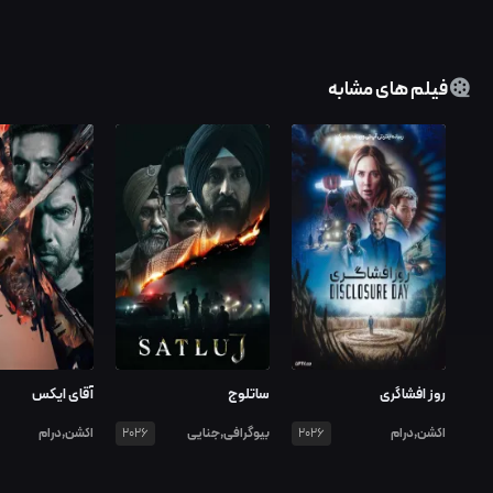
فیلم های مشابه
روز افشاگری
ساتلوج
آقای ایکس
اکشن,درام
بیوگرافی,جنایی
اکشن,درام
2026
2026