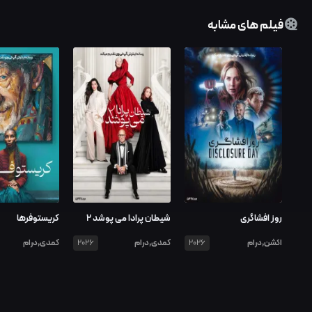
فیلم های مشابه
روز افشاگری
شیطان پرادا می پوشد ۲
کریستوفرها
اکشن,درام
کمدی,درام
کمدی,درام
2026
2026