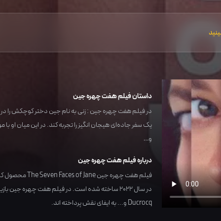
ینید
داستان فیلم هفت چهره جین
در فیلم هفت چهره جین : زنی به نام جین دختر کوچکش را در یک
یک سفر جاده‌ای هیجان انگیز را تجربه کند. در این میان او با
و…
درباره فیلم هفت چهره جین
فیلم هفت چهره جین The Seven Faces of Jane محصول کشور
در سال
2022
ساخته شده است. در فیلم هفت چهره جین بازی
Ducrocq
و... به ایفای نقش پرداخته اند.