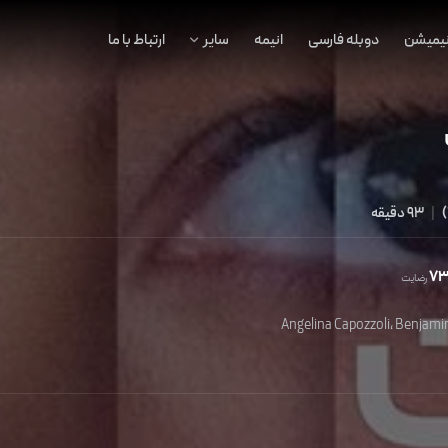
نیمیشن
دوبله فارسی
انیمه
سایر
ارتباط با ما
)
|
93 دقیقه
7
رضایت
Angelina Capozzoli
،
Benjami