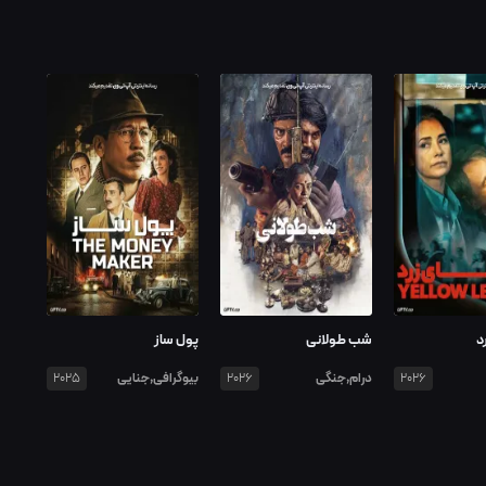
د
شب طولانی
پول ساز
درام,جنگی
بیوگرافی,جنایی
2025
2026
2026