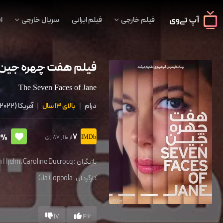
فیلم خارجی
فیلم ایرانی
سریال خارجی
ا
فیلم هفت چهره جین
The Seven Faces of Jane
درام
|
بالای 13 سال
|
آمریکا
(
2022
7
3%
از 87 رای
از 10
بازیگران :
Caroline Ducrocq
،
n Hjelm
کارگردان:
Gia Coppola
17
46