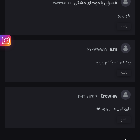
آنشرلی با موهای مشکی
2023/01/01
خوب بود.
پاسخ
a.m
2023/07/19
پیشنهاد میکنم ببینید
پاسخ
Crowley
2023/12/29
بازی کارن عاالی بود❤️
پاسخ