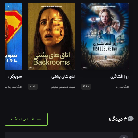
روز افشاگری
اتاق های پشتی
سوپرگرل
اکشن,درام
2026
ترسناک,علمی تخیلی
2026
اکشن,ماجراجویی
+
3 دیدگاه
افزودن دیدگاه