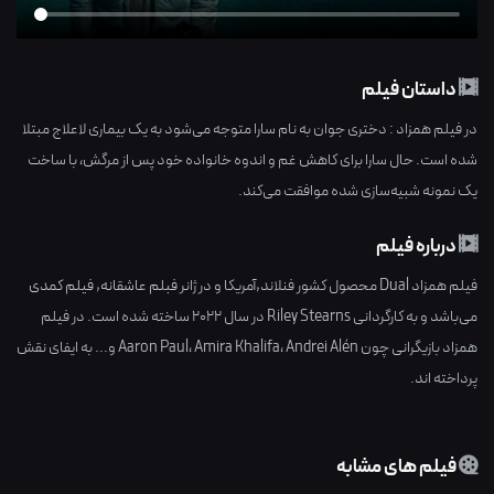
داستان فیلم
در فیلم همزاد : دختری جوان به نام سارا متوجه می‌شود به یک بیماری لاعلاج مبتلا
شده است. حال سارا برای کاهش غم و اندوه خانواده‌ خود پس از مرگش، با ساخت
یک نمونه شبیه‌سازی شده موافقت می‌کند.
درباره فیلم
فیلم همزاد Dual محصول کشور
فنلاند,آمریکا
و در ژانر
فبلم عاشقانه
,
فیلم کمدی
می‌باشد و به کارگردانی
Riley Stearns
در سال
2022
ساخته شده است. در فیلم
همزاد بازیگرانی چون
Andrei Alén
،
Amira Khalifa
،
Aaron Paul
و... به ایفای نقش
پرداخته اند.
فیلم های مشابه