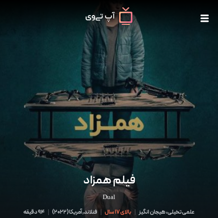
فیلم همزاد
Dual
علمی تخیلی، هیجان انگیز
|
بالای 17 سال
|
فنلاند,آمریکا
(
2022
)
|
94 دقیقه