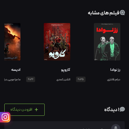
فیلم های مشابه
رز نوادا
کاروپو
ادیسه
درام,فانتزی
2025
اکشن,کمدی
2026
ماجراجویی,درام
+
1 دیدگاه
افزودن دیدگاه