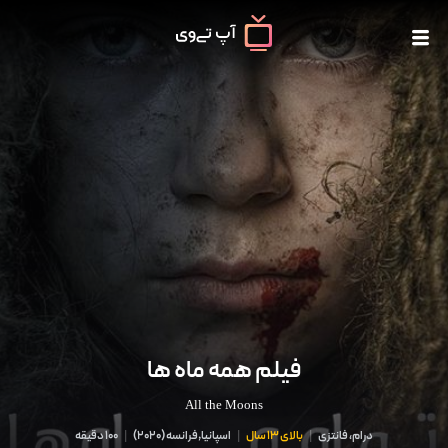
فیلم همه ماه ها
All the Moons
درام، فانتزی
|
بالای 13 سال
|
اسپانیا,فرانسه
(
2020
)
|
100 دقیقه