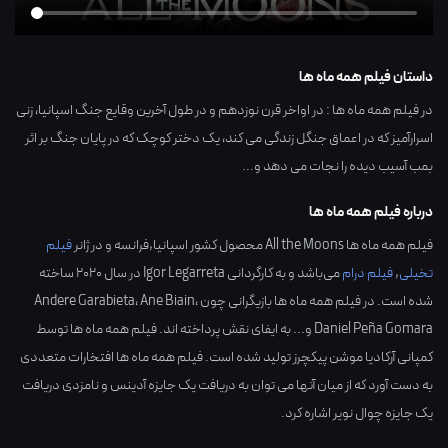
داستان فیلم همه ماه ها
در فیلم همه ماه ها : در اواخر قرن نوزدهم و در طول آخرین وقایع جنگ اسپانیا، زنی
اسرارآمیز که در اعماق جنگل زندگی می کند، یک دختر کوچک که در پایان جنگ بر اثر
بمب آسیب دیده را نجات می دهد و...
درباره فیلم همه ماه ها
فیلم همه ماه ها All the Moons محصول کشور
اسپانیا,فرانسه
و در ژانر
فیلم
تخیلی
,
فیلم درام
می‌باشد و به کارگردانی
Igor Legarreta
در سال
2020
ساخته
شده است. در فیلم همه ماه ها بازیگرانی چون
،
Ane Biain
،
Andere Garabieta
Daniel Peña Gomara
و... به ایفای نقش پرداخته اند. فیلم همه ماه ها توسط
کمپانی آرکادیا موشن پیکچرز تولید شده است. فیلم همه ماه ها افتخارات متعددی
به دست آورد که از میان آنها می توان به دریافت یک جایزه آدینس و نامزدی دریافت
یک جایزه چوال نویر اشاره کرد.