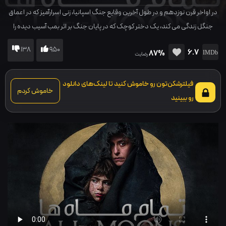
در اواخر قرن نوزدهم و در طول آخرین وقایع جنگ اسپانیا، زنی اسرارآمیز که در اعماق
جنگل زندگی می کند، یک دختر کوچک که در پایان جنگ بر اثر بمب آسیب دیده را
نجات می دهد و...
138
950
6.7
87%
رضایت
فیلترشکن‌تون رو خاموش کنید تا لینک‌های دانلود
خاموش کردم
رو ببینید