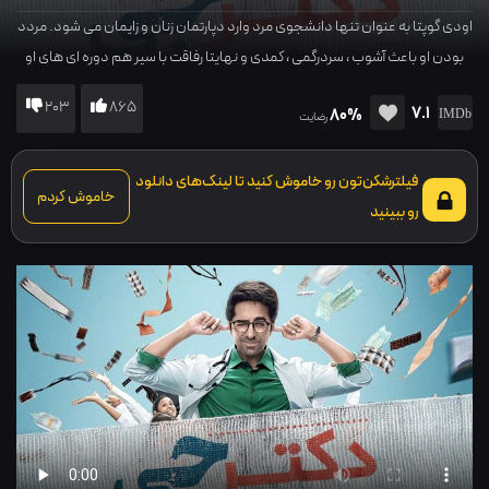
اودی گوپتا به عنوان تنها دانشجوی مرد وارد دپارتمان زنان و زایمان می شود. مردد
بودن او باعث آشوب ، سردرگمی ، کمدی و نهایتا رفاقت با سیر هم دوره ای های او
می شود...
203
865
7.1
80%
رضایت
فیلترشکن‌تون رو خاموش کنید تا لینک‌های دانلود
خاموش کردم
رو ببینید