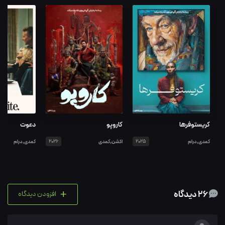
کریستوفرها
کاروپو
دعوت
کمدی,درام
2025
اکشن,کمدی
2026
کمدی,درام
+
26 دیدگاه
افزودن دیدگاه