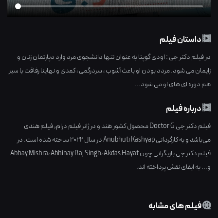
داستان فیلم
در فیلم دکتر جی : اودی گوپتا به عنوان تنها دانشجوی مرد وارد دپارتمان زنان و
زایمان می شود. مردد بودن او باعث آشوب ، سردرگمی ، کمدی و نهایتا رفاقت با سیر
هم دوره ای های او می شود...
درباره فیلم
فیلم دکتر جی Doctor G محصول کشور
هند
و در ژانر
فیلم درام
,
فیلم هندی
می‌باشد و به کارگردانی
Anubhuti Kashyap
در سال
2022
ساخته شده است. در
فیلم دکتر جی بازیگرانی چون
Akdas Hayat
،
Abhinay Raj Singh
،
Abhay Mishra
و... به ایفای نقش پرداخته اند.
فیلم های مشابه