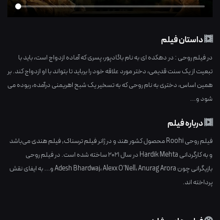
داستان فیلم
در فیلم روحی : در دهکده ای به نام باگادپور، پسری که آماده ازدواج است، باید با
تبعیت از یک سنت قدیمی، دختر مورد علاقه خود را برباید تا بتواند با او ازدواج کند. بر
همین اساس، دختری به نام روحی که به تسخیر یک شبح اهریمنی درآمده، ربوده می
شود و...
درباره فیلم
فیلم روحی Roohi محصول کشور
هند
و در ژانر
فیلم ترسناک
,
فیلم هندی
می‌باشد
و به کارگردانی
Hardik Mehta
در سال
2021
ساخته شده است. در فیلم روحی
بازیگرانی چون
Anurag Arora
،
Alexx O'Nell
،
Adesh Bhardwaj
و... به ایفای نقش
پرداخته اند.