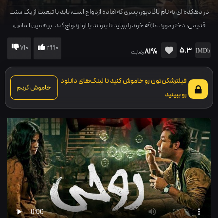
در دهکده ای به نام باگادپور، پسری که آماده ازدواج است، باید با تبعیت از یک سنت
قدیمی، دختر مورد علاقه خود را برباید تا بتواند با او ازدواج کند. بر همین اساس،
دختری به نام روحی که به تسخیر یک شبح اهریمنی درآمده، ربوده می شود و...
710
3210
5.3
81%
رضایت
فیلترشکن‌تون رو خاموش کنید تا لینک‌های دانلود
خاموش کردم
رو ببینید