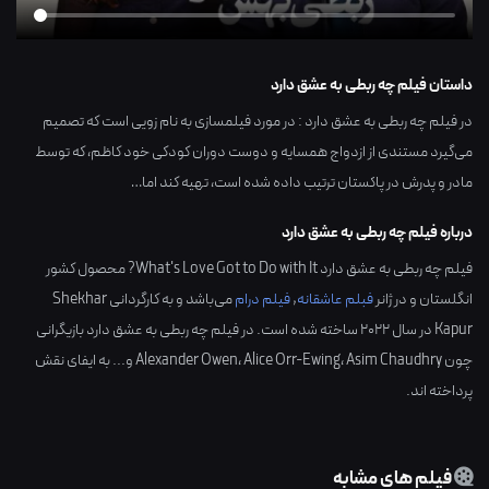
داستان فیلم چه ربطی به عشق دارد
در فیلم چه ربطی به عشق دارد : در مورد فیلمسازی به نام زویی است که تصمیم
می‌گیرد مستندی از ازدواج همسایه و دوست دوران کودکی خود کاظم، که توسط
مادر و پدرش در پاکستان ترتیب داده شده است، تهیه کند اما…
درباره فیلم چه ربطی به عشق دارد
فیلم چه ربطی به عشق دارد What's Love Got to Do with It? محصول کشور
انگلستان
و در ژانر
فبلم عاشقانه
,
فیلم درام
می‌باشد و به کارگردانی
Shekhar
Kapur
در سال
2022
ساخته شده است. در فیلم چه ربطی به عشق دارد بازیگرانی
چون
Asim Chaudhry
،
Alice Orr-Ewing
،
Alexander Owen
و... به ایفای نقش
پرداخته اند.
فیلم های مشابه