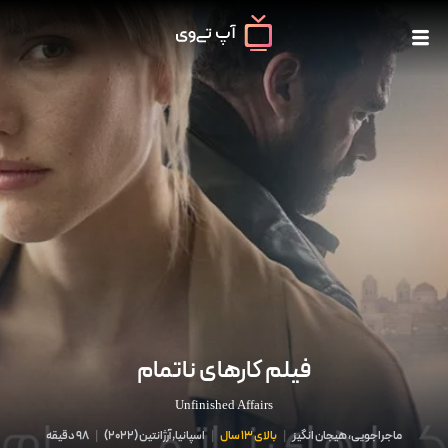
فیلم کارهای ناتمام
Unfinished Affairs
ماجراجویی، هیجان انگیز
|
بالای 13 سال
|
اسپانیا,آرژانتین
(
2022
)
|
98 دقیقه