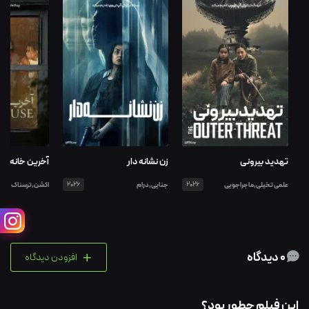
تهدید بیرونی
زن نشانه دار
آخرین خانه
علمی تخیلی,ماجراجویی
2026
جنایی,درام
2026
اکشن,ترسناک
+
0 دیدگاه
افزودن دیدگاه
این فیلم چطور بود؟