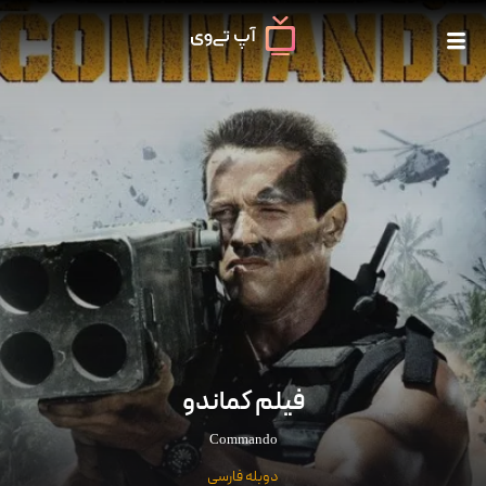
فیلم کماندو
Commando
دوبله فارسی