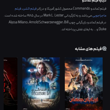
درباره فیلم کماندو
فیلم کماندو Commando محصول کشور
آمریکا
و در ژانر
فیلم اکشن
,
فیلم
ماجراجویی
می‌باشد و به کارگردانی
Mark L. Lester
در سال
1985
ساخته شده است.
در فیلم کماندو بازیگرانی چون
Bill
،
Arnold Schwarzenegger
،
Alyssa Milano
Duke
و... به ایفای نقش پرداخته اند.
فیلم های مشابه