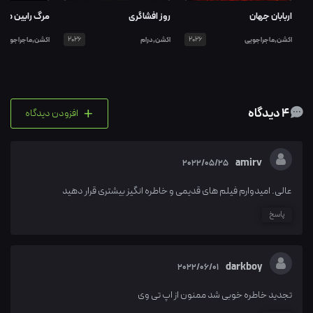
اربابان جهان
روز افشاگری
مرگ رابین هو
اکشن,ماجراجویی
2026
اکشن,درام
2026
اکشن,ماجراجویی
+
4 دیدگاه
افزودن دیدگاه
amirv
2022/05/25
عالی. امیدوارم فیلم های قدیمی و خاطره انگیز بیشتری قرار دهید
پاسخ
darkboy
2022/06/01
تجدید خاطره خوبی شد ممنون از اپ تی وی