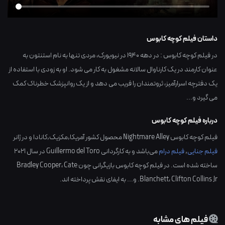
داستان فیلم کوچه کابوس
در فیلم کوچه کابوس : در دهه ۱۹۴۰ در نیویورک، مردی تنها به نام استنتون به
عنوان کارمند در یک کارناوال سالانه مشغول به کار می شود. او به زودی با استفاده از
یک دفترچه اسرارآمیز، ثروتمندان را فریب می دهد و از یک روانپزشک خطرناک کمک
می گیرد و...
درباره فیلم کوچه کابوس
فیلم کوچه کابوس Nightmare Alley محصول کشور
آمریکا,مکزیک,کانادا
و در ژانر
فیلم جنایی
,
فیلم درام
می‌باشد و به کارگردانی
Guillermo del Toro
در سال
2021
ساخته شده است. در فیلم کوچه کابوس بازیگرانی چون
Cate
،
Bradley Cooper
Clifton Collins Jr.
،
Blanchett
و... به ایفای نقش پرداخته اند.
فیلم های مشابه