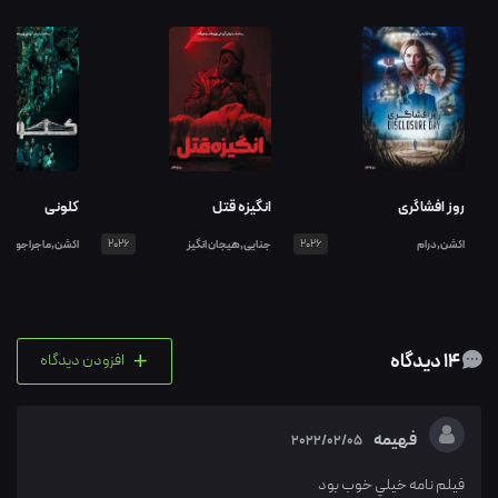
روز افشاگری
انگیزه قتل
کلونی
اکشن,درام
2026
جنایی,هیجان انگیز
2026
اکشن,ماجراجویی
+
14 دیدگاه
افزودن دیدگاه
فهيمه
2022/02/05
فيلم نامه خيلي خوب بود