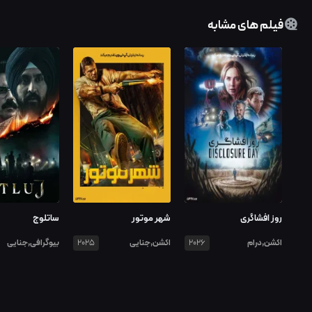
فیلم های مشابه
روز افشاگری
شهر موتور
ساتلوج
اکشن,درام
اکشن,جنایی
بیوگرافی,جنایی
2025
2026