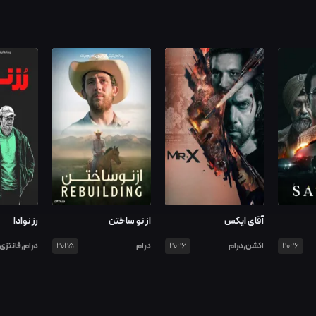
آقای ایکس
از نو ساختن
رز نوادا
اکشن,درام
درام
درام,فانتزی
2025
2026
2026