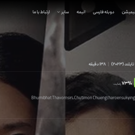
نیمیشن
دوبله فارسی
انیمه
سایر
ارتباط با ما
تایلند
(
2023
)
|
138 دقیقه
73%
رضایت
Bhumibhat Thavornsiri
،
Chutimon Chuengcharoensukyin