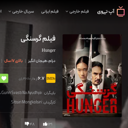
فیلم خارجی
فیلم ایرانی
سریال خارجی
ا
فیلم گرسنگی
Hunger
درام، هیجان انگیز
|
بالای 17 سال
|
6.7
از 4680 رای
از 10
بازیگران :
Gunn Svasti Na Ayudhya
،
g
کارگردان:
Sitisiri Mongkolsiri
48
131