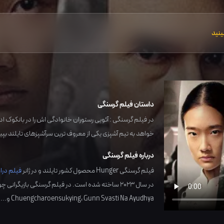
ینید
داستان فیلم گرسنگی
در فیلم گرسنگی : آئویی رستوران خانوادگی اش را در بانکوک ادا
خواهد به تیم آشپزی یکی از معروف ترین سرآشپزهای تایلند بپیو
درباره فیلم گرسنگی
فیلم گرسنگی Hunger محصول کشور
تایلند
و در ژانر
فیلم درا
در سال
2023
ساخته شده است. در فیلم گرسنگی بازیگرانی چ
Gunn Svasti Na Ayudhya
،
Chuengcharoensukying
و... 