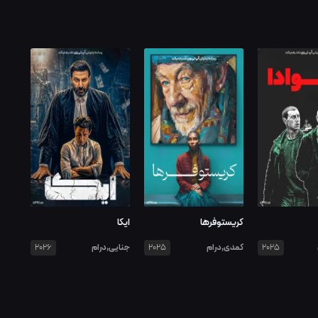
کریستوفرها
ایکا
کمدی,درام
جنایی,درام
2026
2025
2025