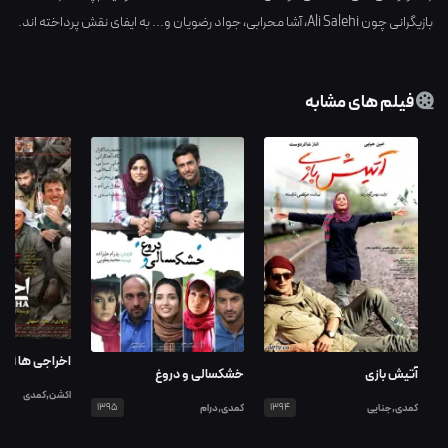
بازیگرانی چون
Ali Salehi
،
آشا محرابی
،
جواد رضویان
و... به ایفای نقش پرداخته اند.
فیلم های مشابه
اخراجی ها 1
آتیش بازی
خشکسالی و دروغ
اکشن,کمدی
کمدی,جنایی
1394
کمدی,درام
1395