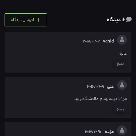
+
12 دیدگاه
افزودن دیدگاه
vahid
2014/10/06
عالیه
پاسخ
علی
2016/12/09
من۲را دیده بودم اما۱قشنگ تر بود
پاسخ
مژده
2017/02/10