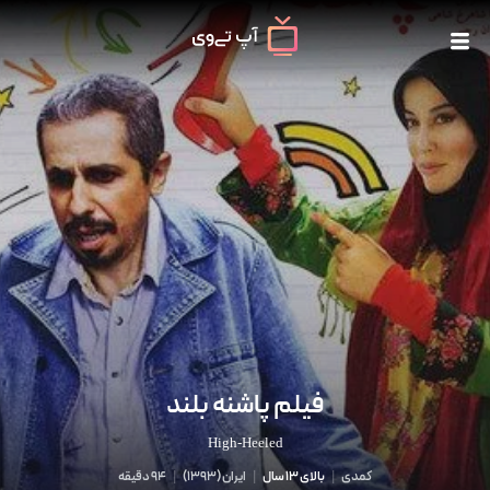
فیلم پاشنه بلند
High-Heeled
کمدی
|
بالای 13 سال
|
ایران
(
1393
)
|
94 دقیقه