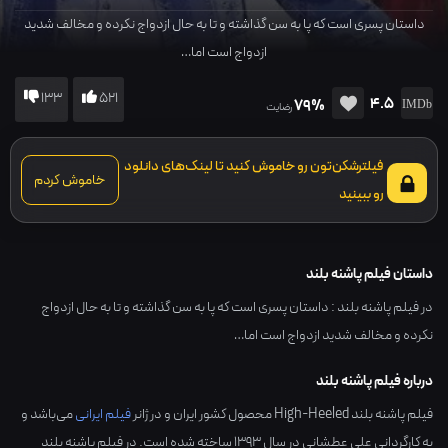
داستان پسری است که پا به سن گذاشته و تا به حال ازدواج نکرده و مخالف شدید
ازدواج است اما…
133
521
4.5
79%
رضایت
فیلترشکن‌تون رو خاموش کنید تا لینک‌های دانلود
خاموش کردم
رو ببینید
داستان فیلم پاشنه بلند
در فیلم پاشنه بلند : داستان پسری است که پا به سن گذاشته و تا به حال ازدواج
نکرده و مخالف شدید ازدواج است اما…
درباره فیلم پاشنه بلند
فیلم پاشنه بلند High-Heeled محصول کشور
ایران
و در ژانر
فیلم ایرانی
می‌باشد و
به کارگردانی
علی عطشانی
در سال
1393
ساخته شده است. در فیلم پاشنه بلند