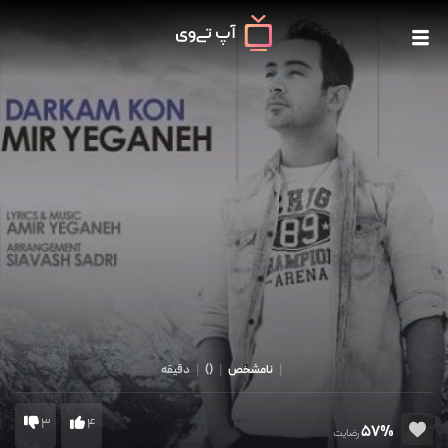
|
نامشخص
|
()
|
دقیقه
3
4
57%
رضایت